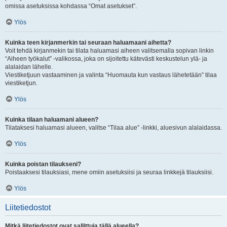
omissa asetuksissa kohdassa “Omat asetukset”.
Ylös
Kuinka teen kirjanmerkin tai seuraan haluamaani aihetta?
Voit tehdä kirjanmekin tai tilata haluamasi aiheen valitsemalla sopivan linkin
“Aiheen työkalut” -valikossa, joka on sijoitettu kätevästi keskustelun ylä- ja
alalaidan lähelle.
Viestiketjuun vastaaminen ja valinta “Huomauta kun vastaus lähetetään” tilaa
viestiketjun.
Ylös
Kuinka tilaan haluamani alueen?
Tilataksesi haluamasi alueen, valitse “Tilaa alue” -linkki, aluesivun alalaidassa.
Ylös
Kuinka poistan tilaukseni?
Poistaaksesi tilauksiasi, mene omiin asetuksiisi ja seuraa linkkejä tilauksiisi.
Ylös
Liitetiedostot
Mitkä liitetiedostot ovat sallittuja tällä alueella?