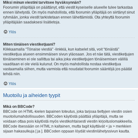
Miksi minun viestini tarvitsee hyväksynnän?
Foorumin ylläpitäjä on päättänyt, että viestit kyseiselle alueelle tulee tarkastaa
ennen lähetystä. On myös mahdollista, että foorumin ylläpitäjä on siirtänyt sinut
ryhmään, jonka viestit tarkistetaan ennen lähettämistä. Ota yhteyttä foorumin
ylläpitäjään saadaksesi lisätietoja.
Ylös
Miten tönäisen viestiketjuani?
Klikkaamalla “Tönaise viestiä” -linkkiä, kun katselet sitä, voit “tönäistä”
viestiketjua alueen ensimmäisen sivun yläosaan. Jos et näe tätä, viestiketjujen
tönäiseminen ei ole sallittua tai aika joka viestiketjujen tönäisemisen välillä
vaaditaan ei ole vielä kulunut. On myös mahdollista nostaa viestiketjua
vastaamalla siihen, mutta varmista että noudatat foorumin sääntöjä jos päätät
tehdä niin.
Ylös
Muotoilu ja aiheiden tyypit
Mikä on BBCode?
BBCode on HTML-kielen tapainen toteutus, joka tarjoaa tiettyjen viestin osien
muotoilumahdollisuuden. BBCoden käytöstä päättää ylläpitäjä, mutta se
voidaan ottaa pois käytöstä myös viestikohtaisesti viestin kirjoituslomakkeella.
BBCode itsessään on HTML:n kaltainen, mutta tagit käyttävät < ja > merkkien
sijaan hakasulkuja [ ja ]. BBCoden oppaan löydät viestinlähetyssivun kautta.