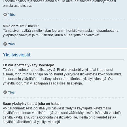
Foorumin ylläpitäjä saattaa antaa sinulle oikeudet vaihtaa oletusryhmääsi
omista asetuksista.
Ylös
Mikä on “Tiimi” linkki?
Tämä sivu näyttää sinulle listan foorumin henkilökunnasta, mukaanluettuna
ylläpitäjät, valvojat ja muut tiedot, kuten alueet joita he valvovat.
Ylös
Yksityisviestit
En voi lähettää yksityisviestejä!
Tähän on kolme mahdollista syytä. Et ole rekisteröitynyt ja/tai kirjautunut
sisään, foorumin ylläpitäjä on poistanut yksityisviestit käytöstä koko foorumilta
tai foorumin ylläpitäjä on estänyt sinua lähettämästä yksityisviestejä. Ota
yhteyttä foorumin ylläpitäjään saadaksesi lisätietoja.
Ylös
Saan yksityisviestejä joita en halua!
Voit automaattisesti poistaa yksityisviestit tietyltä käyttäjältä käyttämällä
käyttäjänhallinnan viestisääntöjä. Jos saat väärinkäytöksiä sisältäviä viestejä
tietyltä käyttäjältä, voit raportoida viestit valvojille. Heillä on oikeudet estää
käyttäjiä lähettämästä yksityisviestejä.