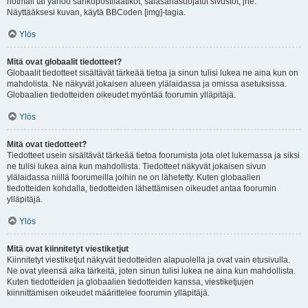
hotmail tai yahoo sähköpostilaatikot, salasanasuojatut sivustot, jne.
Näyttääksesi kuvan, käytä BBCoden [img]-tagia.
Ylös
Mitä ovat globaalit tiedotteet?
Globaalit tiedotteet sisältävät tärkeää tietoa ja sinun tulisi lukea ne aina kun on
mahdolista. Ne näkyvät jokaisen alueen ylälaidassa ja omissa asetuksissa.
Globaalien tiedotteiden oikeudet myöntää foorumin ylläpitäjä.
Ylös
Mitä ovat tiedotteet?
Tiedotteet usein sisältävät tärkeää tietoa foorumista jota olet lukemassa ja siksi
ne tulisi lukea aina kun mahdollista. Tiedotteet näkyvät jokaisen sivun
ylälaidassa niillä foorumeilla joihin ne on lähetetty. Kuten globaalien
tiedotteiden kohdalla, tiedotteiden lähettämisen oikeudet antaa foorumin
ylläpitäjä.
Ylös
Mitä ovat kiinnitetyt viestiketjut
Kiinnitetyt viestiketjut näkyvät tiedotteiden alapuolella ja ovat vain etusivulla.
Ne ovat yleensä aika tärkeitä, joten sinun tulisi lukea ne aina kun mahdollista.
Kuten tiedotteiden ja globaalien tiedotteiden kanssa, viestiketjujen
kiinnittämisen oikeudet määrittelee foorumin ylläpitäjä.