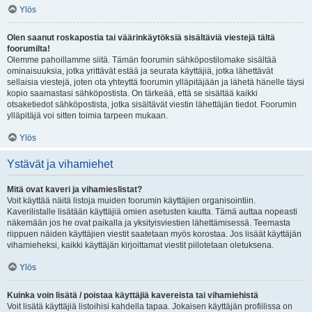
Ylös
Olen saanut roskapostia tai väärinkäytöksiä sisältäviä viestejä tältä
foorumilta!
Olemme pahoillamme siitä. Tämän foorumin sähköpostilomake sisältää
ominaisuuksia, jotka yrittävät estää ja seurata käyttäjiä, jotka lähettävät
sellaisia viestejä, joten ota yhteyttä foorumin ylläpitäjään ja lähetä hänelle täysi
kopio saamastasi sähköpostista. On tärkeää, että se sisältää kaikki
otsaketiedot sähköpostista, jotka sisältävät viestin lähettäjän tiedot. Foorumin
ylläpitäjä voi sitten toimia tarpeen mukaan.
Ylös
Ystävät ja vihamiehet
Mitä ovat kaveri ja vihamieslistat?
Voit käyttää näitä listoja muiden foorumin käyttäjien organisointiin.
Kaverilistalle lisätään käyttäjiä omien asetusten kautta. Tämä auttaa nopeasti
näkemään jos he ovat paikalla ja yksityisviestien lähettämisessä. Teemasta
riippuen näiden käyttäjien viestit saatetaan myös korostaa. Jos lisäät käyttäjän
vihamieheksi, kaikki käyttäjän kirjoittamat viestit piilotetaan oletuksena.
Ylös
Kuinka voin lisätä / poistaa käyttäjiä kavereista tai vihamiehistä
Voit lisätä käyttäjiä listoihisi kahdella tapaa. Jokaisen käyttäjän profiilissa on