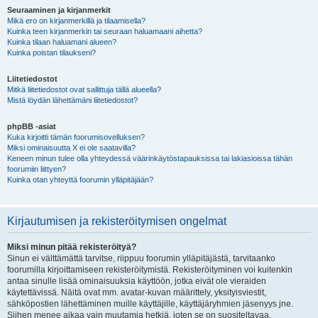
Seuraaminen ja kirjanmerkit
Mikä ero on kirjanmerkillä ja tilaamisella?
Kuinka teen kirjanmerkin tai seuraan haluamaani aihetta?
Kuinka tilaan haluamani alueen?
Kuinka poistan tilaukseni?
Liitetiedostot
Mitkä liitetiedostot ovat sallittuja tällä alueella?
Mistä löydän lähettämäni liitetiedostot?
phpBB -asiat
Kuka kirjoitti tämän foorumisovelluksen?
Miksi ominaisuutta X ei ole saatavilla?
Keneen minun tulee olla yhteydessä väärinkäytöstapauksissa tai lakiasioissa tähän
foorumiin liittyen?
Kuinka otan yhteyttä foorumin ylläpitäjään?
Kirjautumisen ja rekisteröitymisen ongelmat
Miksi minun pitää rekisteröityä?
Sinun ei välttämättä tarvitse, riippuu foorumin ylläpitäjästä, tarvitaanko
foorumilla kirjoittamiseen rekisteröitymistä. Rekisteröityminen voi kuitenkin
antaa sinulle lisää ominaisuuksia käyttöön, jotka eivät ole vieraiden
käytettävissä. Näitä ovat mm. avatar-kuvan määrittely, yksityisviestit,
sähköpostien lähettäminen muille käyttäjille, käyttäjäryhmien jäsenyys jne.
Siihen menee aikaa vain muutamia hetkiä, joten se on suositeltavaa.