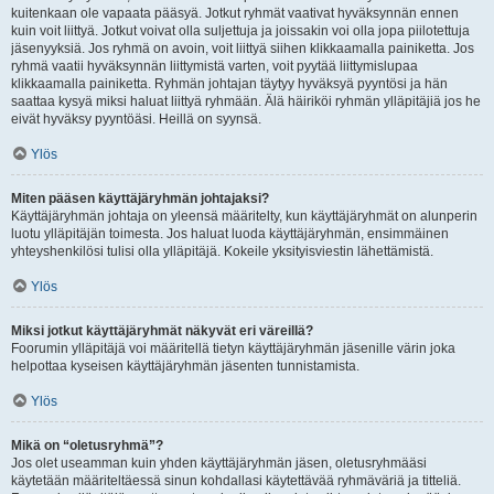
kuitenkaan ole vapaata pääsyä. Jotkut ryhmät vaativat hyväksynnän ennen
kuin voit liittyä. Jotkut voivat olla suljettuja ja joissakin voi olla jopa piilotettuja
jäsenyyksiä. Jos ryhmä on avoin, voit liittyä siihen klikkaamalla painiketta. Jos
ryhmä vaatii hyväksynnän liittymistä varten, voit pyytää liittymislupaa
klikkaamalla painiketta. Ryhmän johtajan täytyy hyväksyä pyyntösi ja hän
saattaa kysyä miksi haluat liittyä ryhmään. Älä häiriköi ryhmän ylläpitäjiä jos he
eivät hyväksy pyyntöäsi. Heillä on syynsä.
Ylös
Miten pääsen käyttäjäryhmän johtajaksi?
Käyttäjäryhmän johtaja on yleensä määritelty, kun käyttäjäryhmät on alunperin
luotu ylläpitäjän toimesta. Jos haluat luoda käyttäjäryhmän, ensimmäinen
yhteyshenkilösi tulisi olla ylläpitäjä. Kokeile yksityisviestin lähettämistä.
Ylös
Miksi jotkut käyttäjäryhmät näkyvät eri väreillä?
Foorumin ylläpitäjä voi määritellä tietyn käyttäjäryhmän jäsenille värin joka
helpottaa kyseisen käyttäjäryhmän jäsenten tunnistamista.
Ylös
Mikä on “oletusryhmä”?
Jos olet useamman kuin yhden käyttäjäryhmän jäsen, oletusryhmääsi
käytetään määriteltäessä sinun kohdallasi käytettävää ryhmäväriä ja titteliä.