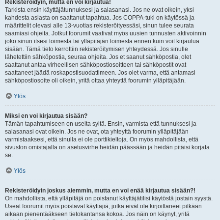
Rekisteröidyin, mutta en voi kirjautua!
Tarkista ensin käyttäjätunnuksesi ja salasanasi. Jos ne ovat oikein, yksi
kahdesta asiasta on saattanut tapahtua. Jos COPPA-tuki on käytössä ja
määrittelit olevasi alle 13-vuotias rekisteröityessäsi, sinun tulee seurata
saamiasi ohjeita. Jotkut foorumit vaativat myös uusien tunnusten aktivoinnin
joko sinun itsesi toimesta tai ylläpitäjän toimesta ennen kuin voit kirjautua
sisään. Tämä tieto kerrottiin rekisteröitymisen yhteydessä. Jos sinulle
lähetettiin sähköpostia, seuraa ohjeita. Jos et saanut sähköpostia, olet
saattanut antaa virheellisen sähköpostiosoitteen tai sähköpostit ovat
saattaneet jäädä roskapostisuodattimeen. Jos olet varma, että antamasi
sähköpostiosoite oli oikein, yritä ottaa yhteyttä foorumin ylläpitäjään.
Ylös
Miksi en voi kirjautua sisään?
Tämän tapahtumiseen on useita syitä. Ensin, varmista että tunnuksesi ja
salasanasi ovat oikein. Jos ne ovat, ota yhteyttä foorumin ylläpitäjään
varmistaaksesi, että sinulla ei ole porttikieltoja. On myös mahdollista, että
sivuston omistajalla on asetusvirhe heidän päässään ja heidän pitäisi korjata
se.
Ylös
Rekisteröidyin joskus aiemmin, mutta en voi enää kirjautua sisään?!
On mahdollista, että ylläpitäjä on poistanut käyttäjätilisi käytöstä jostain syystä.
Useat foorumit myös poistavat käyttäjiä, jotka eivät ole kirjoittaneet pitkään
aikaan pienentääkseen tietokantansa kokoa. Jos näin on käynyt, yritä