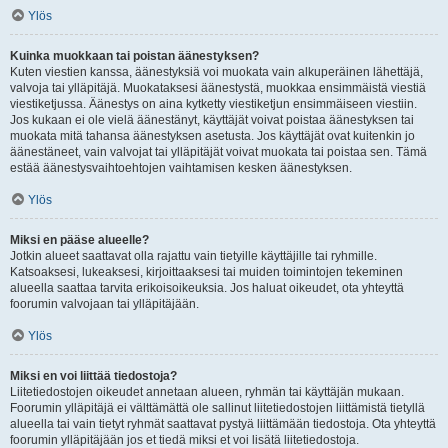
Ylös
Kuinka muokkaan tai poistan äänestyksen?
Kuten viestien kanssa, äänestyksiä voi muokata vain alkuperäinen lähettäjä,
valvoja tai ylläpitäjä. Muokataksesi äänestystä, muokkaa ensimmäistä viestiä
viestiketjussa. Äänestys on aina kytketty viestiketjun ensimmäiseen viestiin.
Jos kukaan ei ole vielä äänestänyt, käyttäjät voivat poistaa äänestyksen tai
muokata mitä tahansa äänestyksen asetusta. Jos käyttäjät ovat kuitenkin jo
äänestäneet, vain valvojat tai ylläpitäjät voivat muokata tai poistaa sen. Tämä
estää äänestysvaihtoehtojen vaihtamisen kesken äänestyksen.
Ylös
Miksi en pääse alueelle?
Jotkin alueet saattavat olla rajattu vain tietyille käyttäjille tai ryhmille.
Katsoaksesi, lukeaksesi, kirjoittaaksesi tai muiden toimintojen tekeminen
alueella saattaa tarvita erikoisoikeuksia. Jos haluat oikeudet, ota yhteyttä
foorumin valvojaan tai ylläpitäjään.
Ylös
Miksi en voi liittää tiedostoja?
Liitetiedostojen oikeudet annetaan alueen, ryhmän tai käyttäjän mukaan.
Foorumin ylläpitäjä ei välttämättä ole sallinut liitetiedostojen liittämistä tietyllä
alueella tai vain tietyt ryhmät saattavat pystyä liittämään tiedostoja. Ota yhteyttä
foorumin ylläpitäjään jos et tiedä miksi et voi lisätä liitetiedostoja.