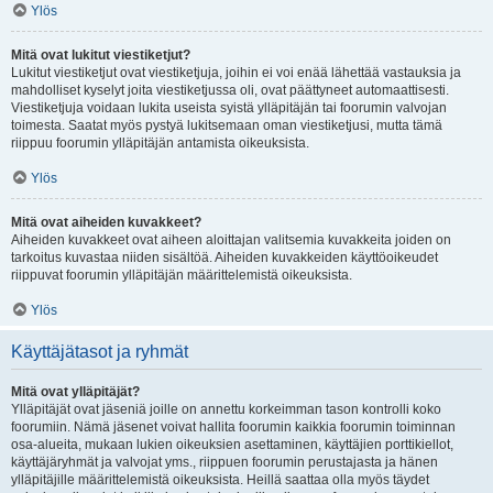
Ylös
Mitä ovat lukitut viestiketjut?
Lukitut viestiketjut ovat viestiketjuja, joihin ei voi enää lähettää vastauksia ja
mahdolliset kyselyt joita viestiketjussa oli, ovat päättyneet automaattisesti.
Viestiketjuja voidaan lukita useista syistä ylläpitäjän tai foorumin valvojan
toimesta. Saatat myös pystyä lukitsemaan oman viestiketjusi, mutta tämä
riippuu foorumin ylläpitäjän antamista oikeuksista.
Ylös
Mitä ovat aiheiden kuvakkeet?
Aiheiden kuvakkeet ovat aiheen aloittajan valitsemia kuvakkeita joiden on
tarkoitus kuvastaa niiden sisältöä. Aiheiden kuvakkeiden käyttöoikeudet
riippuvat foorumin ylläpitäjän määrittelemistä oikeuksista.
Ylös
Käyttäjätasot ja ryhmät
Mitä ovat ylläpitäjät?
Ylläpitäjät ovat jäseniä joille on annettu korkeimman tason kontrolli koko
foorumiin. Nämä jäsenet voivat hallita foorumin kaikkia foorumin toiminnan
osa-alueita, mukaan lukien oikeuksien asettaminen, käyttäjien porttikiellot,
käyttäjäryhmät ja valvojat yms., riippuen foorumin perustajasta ja hänen
ylläpitäjille määrittelemistä oikeuksista. Heillä saattaa olla myös täydet