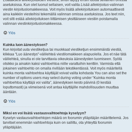
Lisätäksesi allekirjoituksen viestiisi, sinun täytyy ensin luoda sellainen omissa
asetuksissa. Kun olet luonut sellaisen, voit valita
Lisää allekirjoitus
-valinnan
viestin kirjoituslomakkeessa. Voit myös lisätä allekirjoituksen automaattisesti
aina kaikkiin viesteihisi tekemällä valinnan omissa asetuksissa. Jos teet niin,
voit silti estää allekirjoituksen liittämisen yksittäiseen viestiin poistamalla
valinnan viestinkirjoituslomakkeessa.
Ylös
Kuinka luon äänestyksen?
Kun kirjoitat uuta viestiketjua tai muokkaat viestiketjun ensimmäistä viestiä,
klikkaa "Luo äänestys"-välilehteä viestilomakkeen alapuolella. Jos et näe tätä
välilehteä, sinulla ei ole tarvittavia oikeuksia äänestysten luomiseen. Syötä
otsikko ja ainakin kaksi vaihtoehtoa niille varattuihin kenttiin. Varmista että
jokainen vaihtoehto on omalla rivillään tekstikentässä. Voit myös määritellä
kuinka monta vaihtoehtoa käyttäjät voivat valita kohdasta You can also set the
number of options users may select during voting under “Kuinka monta
vaihtoehtoa käyttäjä voi valita”, äänestyksen kesto päivinä (0 kestää
loputtomasti) ja viimeisenä voit antaa käyttäjille mahdollisuuden muuttaa
ääntään.
Ylös
Miksi en voi lisätä vastausvaihtoehtoja kyselyyn?
Kyselyn vastausvaihtoehtojen määrä on foorumin ylläpitäjän määrittelemä. Jos
tarvitset enemmän vaihtoehtoja kuin on sallittu, ota yhteyttä foorumin
ylläpitäjään.