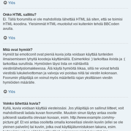
Ylös
Onko HTML sallittu?
Ei. Tällä foorumilla ei ole mahdollista lähettää HTML:ää siten, että se toimisi
HTML-koodina. Yleisimmät HTML-muotoilut voi kuitenkin tehdä BBCoden
avulla.
Ylös
Mitä ovat hymiöt?
Hymiöt tai emoticonit ovat pieniä kuvia joita voidaan käyttää tunteiden
ilmaisemiseen lyhyitä koodeja käyttämällä. Esimerkiksi :) tarkoittaa iloista ja :(
tarkoittaa surullista. Hymiöiden täysi lista on nähtävillä
viestinlähetyslomakkeessa. Älä käytä hymiöitä liikaa, sillä ne voivat tehdä
viestistä lukukelvottoman ja valvoja voi poistaa niitä tai viestin kokonaan.
Foorumin ylläpitäjä on voinut myös määritellä rajan yksittäisen viestin
hymiöiden määrälle.
Ylös
Voinko lähettää kuvia?
Kyllä, kuvia voidaan käyttää viesteissäsi. Jos ylläpitäjä on sallinut liitteet, voit
mahdollisesti ladata kuvan foorumille. Muutoin sinun täytyy antaa osoite
julkisesti saatavilla olevaan kuvaan, esim. http://www.example.com/my-
picture.gif. Et voi antaa osoitetta omalla koneellasi oleviin kuviin (ellei se ole
yleinen palvelin) tai kuviin, jotka ovat käyttäjätunnistuksen takana, esim.