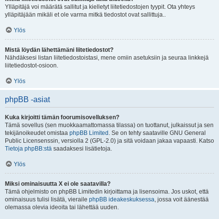
Ylläpitäjä voi määrätä sallitut ja kielletyt liitetiedostojen tyypit. Ota yhteys
ylläpitäjään mikäli et ole varma mitkä tiedostot ovat sallittuja..
Ylös
Mistä löydän lähettämäni liitetiedostot?
Nähdäksesi listan liitetiedostoistasi, mene omiin asetuksiin ja seuraa linkkejä
liitetiedostot-osioon.
Ylös
phpBB -asiat
Kuka kirjoitti tämän foorumisovelluksen?
Tämä sovellus (sen muokkaamattomassa tilassa) on tuottanut, julkaissut ja sen
tekijänoikeudet omistaa
phpBB Limited
. Se on tehty saataville GNU General
Public Licensenssin, versiolla 2 (GPL-2.0) ja sitä voidaan jakaa vapaasti. Katso
Tietoja phpBB:stä
saadaksesi lisätietoja.
Ylös
Miksi ominaisuutta X ei ole saatavilla?
Tämä ohjelmisto on phpBB Limitedin kirjoittama ja lisensoima. Jos uskot, että
ominaisuus tulisi lisätä, vieraile
phpBB ideakeskuksessa
, jossa voit äänestää
olemassa olevia ideoita tai lähettää uuden.