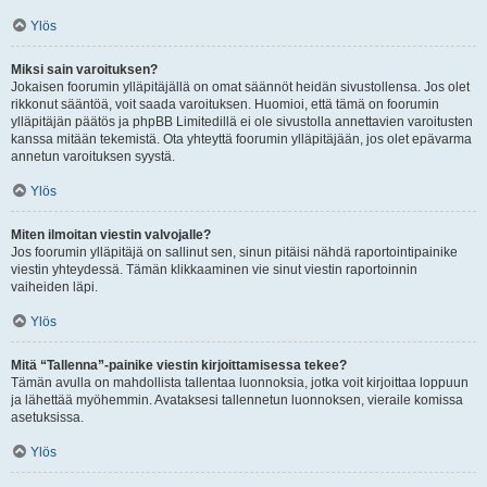
Ylös
Miksi sain varoituksen?
Jokaisen foorumin ylläpitäjällä on omat säännöt heidän sivustollensa. Jos olet
rikkonut sääntöä, voit saada varoituksen. Huomioi, että tämä on foorumin
ylläpitäjän päätös ja phpBB Limitedillä ei ole sivustolla annettavien varoitusten
kanssa mitään tekemistä. Ota yhteyttä foorumin ylläpitäjään, jos olet epävarma
annetun varoituksen syystä.
Ylös
Miten ilmoitan viestin valvojalle?
Jos foorumin ylläpitäjä on sallinut sen, sinun pitäisi nähdä raportointipainike
viestin yhteydessä. Tämän klikkaaminen vie sinut viestin raportoinnin
vaiheiden läpi.
Ylös
Mitä “Tallenna”-painike viestin kirjoittamisessa tekee?
Tämän avulla on mahdollista tallentaa luonnoksia, jotka voit kirjoittaa loppuun
ja lähettää myöhemmin. Avataksesi tallennetun luonnoksen, vieraile komissa
asetuksissa.
Ylös