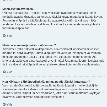
Miten asetan avataren?
Omissa asetuksissa, “Profiilin” alla, voit lisätä avataren käyttämällä jotain
neljästä tavasta: Gravatar, galleriasta, käyttää kuvaa muualta tai ladata kuvan.
Foorumin ylläpitäjä päättää otetaanko avataret käyttöön ja valitsee mitkä
avatarien käyttöönottotavat sallitaan. Jos et voi käyttää avataria, ota yhteyttä
foorumin ylläpitäjään.
Ylös
Mikä on arvonimi ja miten vaihdan sen?
Arvonimet, jotka näkyvät käyttäjänimesi alla osoittavat kirjoittamiesi viestien
määrän tai tietyt käyttäjät, kuten ylläpitäjät tai valvojat. Yleensä et voi vaihtaa
minkään arvonimen tekstiä, sillä nämä ovat ylläpitäjän määrittelemiä. Älä
kirjoita viestejä vain parantaaksesi arvonimeäsi. Useimmat foorumit eivät siedä
tätä ja valvojat tai ylläpitäjät voivat yksinkertaisesti pienentää viestilaskuriasi.
Ylös
Kun klikkaan sähköpostilinkkiä, minua pyydetään kirjautumaan?
Vain rekisteröityneet käyttäjät voivat lähettää sähköpostia muille käyttäjille
sisäänrakennetulla sähköpostilomakkeella ja vain jos ylläpitäjä sallii tämän
ominaisuuden. Kirjautuminen vaaditaan, jotta tunnistautumattomat käyttäjät
eivät voisi väärinkäyttää sähköpostijärjestelmää.
Ylös