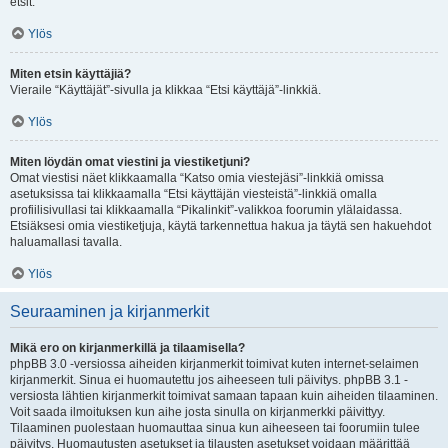
etsit.
Ylös
Miten etsin käyttäjiä?
Vieraile “Käyttäjät”-sivulla ja klikkaa “Etsi käyttäjä”-linkkiä.
Ylös
Miten löydän omat viestini ja viestiketjuni?
Omat viestisi näet klikkaamalla “Katso omia viestejäsi”-linkkiä omissa
asetuksissa tai klikkaamalla “Etsi käyttäjän viesteistä”-linkkiä omalla
profiilisivullasi tai klikkaamalla “Pikalinkit”-valikkoa foorumin ylälaidassa.
Etsiäksesi omia viestiketjuja, käytä tarkennettua hakua ja täytä sen hakuehdot
haluamallasi tavalla.
Ylös
Seuraaminen ja kirjanmerkit
Mikä ero on kirjanmerkillä ja tilaamisella?
phpBB 3.0 -versiossa aiheiden kirjanmerkit toimivat kuten internet-selaimen
kirjanmerkit. Sinua ei huomautettu jos aiheeseen tuli päivitys. phpBB 3.1 -
versiosta lähtien kirjanmerkit toimivat samaan tapaan kuin aiheiden tilaaminen.
Voit saada ilmoituksen kun aihe josta sinulla on kirjanmerkki päivittyy.
Tilaaminen puolestaan huomauttaa sinua kun aiheeseen tai foorumiin tulee
päivitys. Huomautusten asetukset ja tilausten asetukset voidaan määrittää