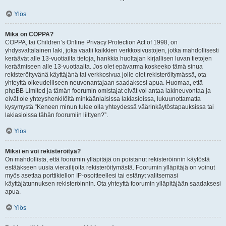
Ylös
Mikä on COPPA?
COPPA, tai Children’s Online Privacy Protection Act of 1998, on
yhdysvaltalainen laki, joka vaatii kaikkien verkkosivustojen, jotka mahdollisesti
keräävät alle 13-vuotiailta tietoja, hankkia huoltajan kirjallisen luvan tietojen
keräämiseen alle 13-vuotiaalta. Jos olet epävarma koskeeko tämä sinua
rekisteröityvänä käyttäjänä tai verkkosivua jolle olet rekisteröitymässä, ota
yhteyttä oikeudelliseen neuvonantajaan saadaksesi apua. Huomaa, että
phpBB Limited ja tämän foorumin omistajat eivät voi antaa lakineuvontaa ja
eivät ole yhteyshenkilöitä minkäänlaisissa lakiasioissa, lukuunottamatta
kysymystä “Keneen minun tulee olla yhteydessä väärinkäytöstapauksissa tai
lakiasioissa tähän foorumiin liittyen?”.
Ylös
Miksi en voi rekisteröityä?
On mahdollista, että foorumin ylläpitäjä on poistanut rekisteröinnin käytöstä
estääkseen uusia vierailijoita rekisteröitymästä. Foorumin ylläpitäjä on voinut
myös asettaa porttikiellon IP-osoitteellesi tai estänyt valitsemasi
käyttäjätunnuksen rekisteröinnin. Ota yhteyttä foorumin ylläpitäjään saadaksesi
apua.
Ylös