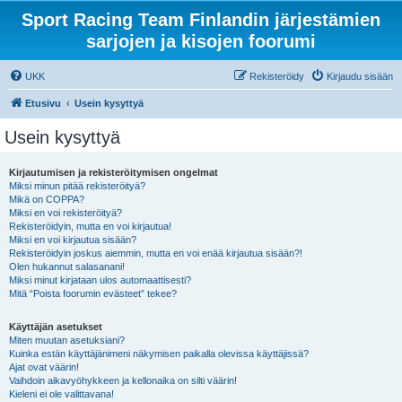
Sport Racing Team Finlandin järjestämien
sarjojen ja kisojen foorumi
UKK
Rekisteröidy
Kirjaudu sisään
Etusivu
Usein kysyttyä
Usein kysyttyä
Kirjautumisen ja rekisteröitymisen ongelmat
Miksi minun pitää rekisteröityä?
Mikä on COPPA?
Miksi en voi rekisteröityä?
Rekisteröidyin, mutta en voi kirjautua!
Miksi en voi kirjautua sisään?
Rekisteröidyin joskus aiemmin, mutta en voi enää kirjautua sisään?!
Olen hukannut salasanani!
Miksi minut kirjataan ulos automaattisesti?
Mitä “Poista foorumin evästeet” tekee?
Käyttäjän asetukset
Miten muutan asetuksiani?
Kuinka estän käyttäjänimeni näkymisen paikalla olevissa käyttäjissä?
Ajat ovat väärin!
Vaihdoin aikavyöhykkeen ja kellonaika on silti väärin!
Kieleni ei ole valittavana!