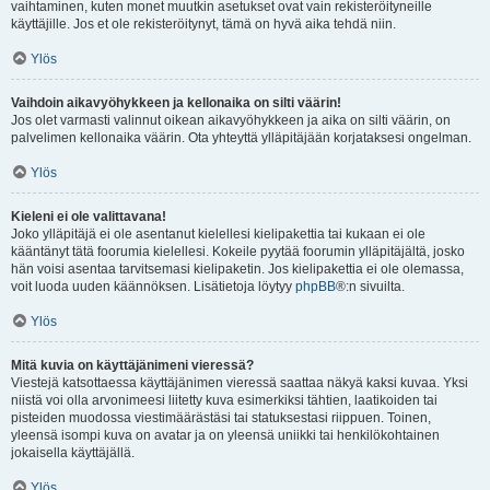
vaihtaminen, kuten monet muutkin asetukset ovat vain rekisteröityneille
käyttäjille. Jos et ole rekisteröitynyt, tämä on hyvä aika tehdä niin.
Ylös
Vaihdoin aikavyöhykkeen ja kellonaika on silti väärin!
Jos olet varmasti valinnut oikean aikavyöhykkeen ja aika on silti väärin, on
palvelimen kellonaika väärin. Ota yhteyttä ylläpitäjään korjataksesi ongelman.
Ylös
Kieleni ei ole valittavana!
Joko ylläpitäjä ei ole asentanut kielellesi kielipakettia tai kukaan ei ole
kääntänyt tätä foorumia kielellesi. Kokeile pyytää foorumin ylläpitäjältä, josko
hän voisi asentaa tarvitsemasi kielipaketin. Jos kielipakettia ei ole olemassa,
voit luoda uuden käännöksen. Lisätietoja löytyy
phpBB
®:n sivuilta.
Ylös
Mitä kuvia on käyttäjänimeni vieressä?
Viestejä katsottaessa käyttäjänimen vieressä saattaa näkyä kaksi kuvaa. Yksi
niistä voi olla arvonimeesi liitetty kuva esimerkiksi tähtien, laatikoiden tai
pisteiden muodossa viestimäärästäsi tai statuksestasi riippuen. Toinen,
yleensä isompi kuva on avatar ja on yleensä uniikki tai henkilökohtainen
jokaisella käyttäjällä.
Ylös