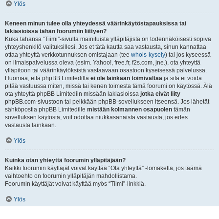
Ylös
Keneen minun tulee olla yhteydessä väärinkäytöstapauksissa tai
lakiasioissa tähän foorumiin liittyen?
Kuka tahansa “Tiimi”-sivulla mainituista ylläpitäjistä on todennäköisesti sopiva
yhteyshenkilö valituksillesi. Jos et tätä kautta saa vastausta, sinun kannattaa
ottaa yhteyttä verkkotunnuksen omistajaan (tee
whois-kysely
) tai jos kyseessä
on ilmaispalvelussa oleva (esim. Yahoo!, free.fr, f2s.com, jne.), ota yhteyttä
ylläpitoon tai väärinkäytöksistä vastaavaan osastoon kyseisessä palvelussa.
Huomaa, että phpBB Limitedillä
ei ole lainkaan toimivaltaa
ja sitä ei voida
pitää vastuussa miten, missä tai kenen toimesta tämä foorumi on käytössä. Älä
ota yhteyttä phpBB Limitediin missään lakiasioissa
jotka eivät liity
phpBB.com-sivustoon tai pelkkään phpBB-sovellukseen itseensä. Jos lähetät
sähköpostia phpBB Limitedille
mistään kolmannen osapuolen
tämän
sovelluksen käytöstä, voit odottaa niukkasanaista vastausta, jos edes
vastausta lainkaan.
Ylös
Kuinka otan yhteyttä foorumin ylläpitäjään?
Kaikki foorumin käyttäjät voivat käyttää “Ota yhteyttä” -lomaketta, jos täämä
vaihtoehto on foorumin ylläpitäjän mahdollistama.
Foorumin käyttäjät voivat käyttää myös “Tiimi”-linkkiä.
Ylös