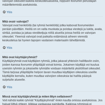
valvojan oikeudet kaikilla keskustelualueilla, riippuen foorumin perustajan
määrittelemistä asetuksista.
Ylös
Mitä ovatr valvojat?
Valvojat ovat henkilöitä (tai ryhmä henkilöitä) jotka katsovat foorumeiden
perään päivittäin. Heillä on on valta muokata ja poistaa viestejä ja lukita, avata,
siirtää, poistaa ja jakaa viestiketjuja niillä alueilla joissa heillä on valvojan
oikeudet. Yleensä valvojat ovat paikalla estämässä aiheen vierestä
keskustelua tai hyvien tapojen vastaisen materiaalin lähettämistä.
Ylös
Mitä ovat käyttäjäryhmät?
Käyttäjäryhmät ovat käyttäjien ryhmiä, jotka jakavat yhteisön hallittaviin osiin,
joiden kanssa foorumin ylläpitäjät voivat toimia. Jokainen käyttäjä voi kuulua
useisiin ryhmiin ja jokaiselle ryhmälle voidaan määritellä yksilölliset oikeudet.
Tämä tarjoaa ylläpitäjille helpon tavan muuttaa käyttäjien oikeuksia useille
käyttäjille kerralla, kuten muuttaa valvojien oikeuksia tai hallita pääsyä
suljetulle alueelle.
Ylös
Missä ovat käyttäjäryhmät ja miten liityn sellaiseen?
Voit nähdä kaikki ryhmät “Käyttäjäryhmät”-linkin kautta omissa asetuksissa. Jos
haluat liittyä yhteen, klikkaa vastaavaa painiketta. Kaikissa ryhmissä ei