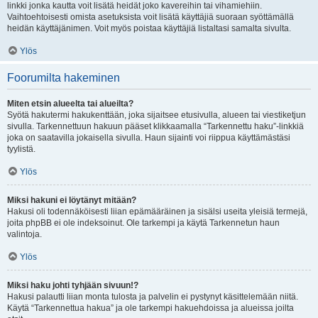
linkki jonka kautta voit lisätä heidät joko kavereihin tai vihamiehiin.
Vaihtoehtoisesti omista asetuksista voit lisätä käyttäjiä suoraan syöttämällä
heidän käyttäjänimen. Voit myös poistaa käyttäjiä listaltasi samalta sivulta.
Ylös
Foorumilta hakeminen
Miten etsin alueelta tai alueilta?
Syötä hakutermi hakukenttään, joka sijaitsee etusivulla, alueen tai viestiketjun
sivulla. Tarkennettuun hakuun pääset klikkaamalla “Tarkennettu haku”-linkkiä
joka on saatavilla jokaisella sivulla. Haun sijainti voi riippua käyttämästäsi
tyylistä.
Ylös
Miksi hakuni ei löytänyt mitään?
Hakusi oli todennäköisesti liian epämääräinen ja sisälsi useita yleisiä termejä,
joita phpBB ei ole indeksoinut. Ole tarkempi ja käytä Tarkennetun haun
valintoja.
Ylös
Miksi haku johti tyhjään sivuun!?
Hakusi palautti liian monta tulosta ja palvelin ei pystynyt käsittelemään niitä.
Käytä “Tarkennettua hakua” ja ole tarkempi hakuehdoissa ja alueissa joilta