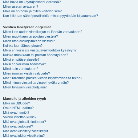
Mitä kuvia on käyttäjänimeni vieressä?
Miten asetan avataren?
Mikä on arvonimi ja miten vaihdan sen?
Kun klikkaan sähköpostilinkkiä, minua pyydetään kirjautumaan?
Viestien lähetyksen ongelmat
Miten luon uuden viestiketjun tai lähetän vastauksen?
Miten muokkaan tai poistan viestejä?
Miten liitän allekirjoituksen viestiini?
Kuinka luon äänestyksen?
Miksi en voi lisätä vastausvaihtoehtoja kyselyyn?
Kuinka muokkaan tai poistan äänestyksen?
Miksi en pääse alueelle?
Miksi en voi liittää tiedostoja?
Miksi sain varoituksen?
Miten ilmoitan viestin valvojalle?
Mitä “Tallenna”-painike viestin kirjoittamisessa tekee?
Miksi minun viestini tarvitsee hyväksynnän?
Miten tönäisen viestiketjuani?
Muotoilu ja aiheiden tyypit
Mikä on BBCode?
Onko HTML sallittu?
Mitä ovat hymiöt?
Voinko lähettää kuvia?
Mitä ovat globaalit tiedotteet?
Mitä ovat tiedotteet?
Mitä ovat kiinnitetyt viestiketjut
Mitä ovat lukitut viestiketjut?