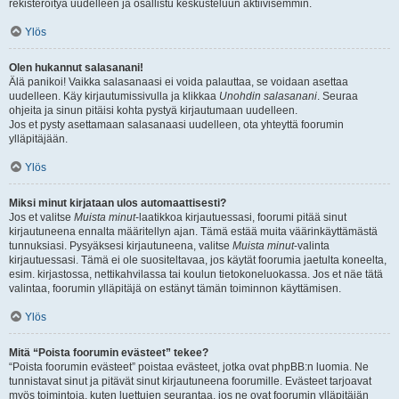
rekisteröityä uudelleen ja osallistu keskusteluun aktiivisemmin.
Ylös
Olen hukannut salasanani!
Älä panikoi! Vaikka salasanaasi ei voida palauttaa, se voidaan asettaa
uudelleen. Käy kirjautumissivulla ja klikkaa
Unohdin salasanani
. Seuraa
ohjeita ja sinun pitäisi kohta pystyä kirjautumaan uudelleen.
Jos et pysty asettamaan salasanaasi uudelleen, ota yhteyttä foorumin
ylläpitäjään.
Ylös
Miksi minut kirjataan ulos automaattisesti?
Jos et valitse
Muista minut
-laatikkoa kirjautuessasi, foorumi pitää sinut
kirjautuneena ennalta määritellyn ajan. Tämä estää muita väärinkäyttämästä
tunnuksiasi. Pysyäksesi kirjautuneena, valitse
Muista minut
-valinta
kirjautuessasi. Tämä ei ole suositeltavaa, jos käytät foorumia jaetulta koneelta,
esim. kirjastossa, nettikahvilassa tai koulun tietokoneluokassa. Jos et näe tätä
valintaa, foorumin ylläpitäjä on estänyt tämän toiminnon käyttämisen.
Ylös
Mitä “Poista foorumin evästeet” tekee?
“Poista foorumin evästeet” poistaa evästeet, jotka ovat phpBB:n luomia. Ne
tunnistavat sinut ja pitävät sinut kirjautuneena foorumille. Evästeet tarjoavat
myös toimintoja, kuten luettujen seurantaa, jos ne ovat foorumin ylläpitäjän