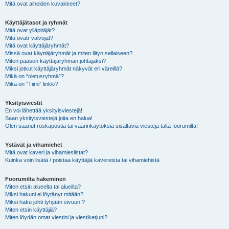
Mitä ovat aiheiden kuvakkeet?
Käyttäjätasot ja ryhmät
Mitä ovat ylläpitäjät?
Mitä ovatr valvojat?
Mitä ovat käyttäjäryhmät?
Missä ovat käyttäjäryhmät ja miten liityn sellaiseen?
Miten pääsen käyttäjäryhmän johtajaksi?
Miksi jotkut käyttäjäryhmät näkyvät eri väreillä?
Mikä on “oletusryhmä”?
Mikä on “Tiimi” linkki?
Yksityisviestit
En voi lähettää yksityisviestejä!
Saan yksityisviestejä joita en halua!
Olen saanut roskapostia tai väärinkäytöksiä sisältäviä viestejä tältä foorumilta!
Ystävät ja vihamiehet
Mitä ovat kaveri ja vihamieslistat?
Kuinka voin lisätä / poistaa käyttäjiä kavereista tai vihamiehistä
Foorumilta hakeminen
Miten etsin alueelta tai alueilta?
Miksi hakuni ei löytänyt mitään?
Miksi haku johti tyhjään sivuun!?
Miten etsin käyttäjiä?
Miten löydän omat viestini ja viestiketjuni?