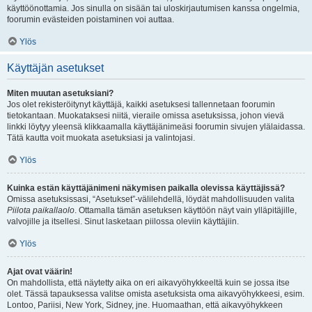
käyttöönottamia. Jos sinulla on sisään tai uloskirjautumisen kanssa ongelmia,
foorumin evästeiden poistaminen voi auttaa.
Ylös
Käyttäjän asetukset
Miten muutan asetuksiani?
Jos olet rekisteröitynyt käyttäjä, kaikki asetuksesi tallennetaan foorumin
tietokantaan. Muokataksesi niitä, vieraile omissa asetuksissa, johon vievä
linkki löytyy yleensä klikkaamalla käyttäjänimeäsi foorumin sivujen ylälaidassa.
Tätä kautta voit muokata asetuksiasi ja valintojasi.
Ylös
Kuinka estän käyttäjänimeni näkymisen paikalla olevissa käyttäjissä?
Omissa asetuksissasi, “Asetukset”-välilehdellä, löydät mahdollisuuden valita
Piilota paikallaolo
. Ottamalla tämän asetuksen käyttöön näyt vain ylläpitäjille,
valvojille ja itsellesi. Sinut lasketaan piilossa oleviin käyttäjiin.
Ylös
Ajat ovat väärin!
On mahdollista, että näytetty aika on eri aikavyöhykkeeltä kuin se jossa itse
olet. Tässä tapauksessa valitse omista asetuksista oma aikavyöhykkeesi, esim.
Lontoo, Pariisi, New York, Sidney, jne. Huomaathan, että aikavyöhykkeen