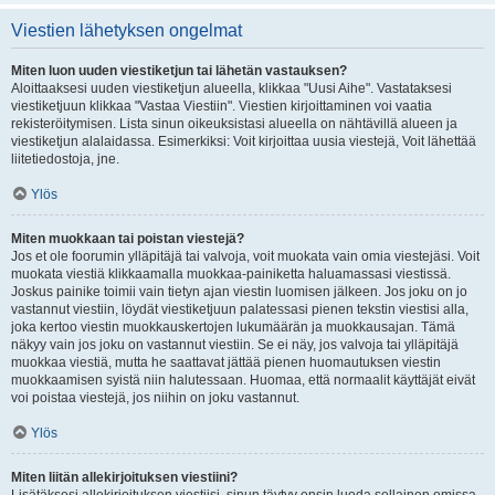
Viestien lähetyksen ongelmat
Miten luon uuden viestiketjun tai lähetän vastauksen?
Aloittaaksesi uuden viestiketjun alueella, klikkaa "Uusi Aihe". Vastataksesi
viestiketjuun klikkaa "Vastaa Viestiin". Viestien kirjoittaminen voi vaatia
rekisteröitymisen. Lista sinun oikeuksistasi alueella on nähtävillä alueen ja
viestiketjun alalaidassa. Esimerkiksi: Voit kirjoittaa uusia viestejä, Voit lähettää
liitetiedostoja, jne.
Ylös
Miten muokkaan tai poistan viestejä?
Jos et ole foorumin ylläpitäjä tai valvoja, voit muokata vain omia viestejäsi. Voit
muokata viestiä klikkaamalla muokkaa-painiketta haluamassasi viestissä.
Joskus painike toimii vain tietyn ajan viestin luomisen jälkeen. Jos joku on jo
vastannut viestiin, löydät viestiketjuun palatessasi pienen tekstin viestisi alla,
joka kertoo viestin muokkauskertojen lukumäärän ja muokkausajan. Tämä
näkyy vain jos joku on vastannut viestiin. Se ei näy, jos valvoja tai ylläpitäjä
muokkaa viestiä, mutta he saattavat jättää pienen huomautuksen viestin
muokkaamisen syistä niin halutessaan. Huomaa, että normaalit käyttäjät eivät
voi poistaa viestejä, jos niihin on joku vastannut.
Ylös
Miten liitän allekirjoituksen viestiini?