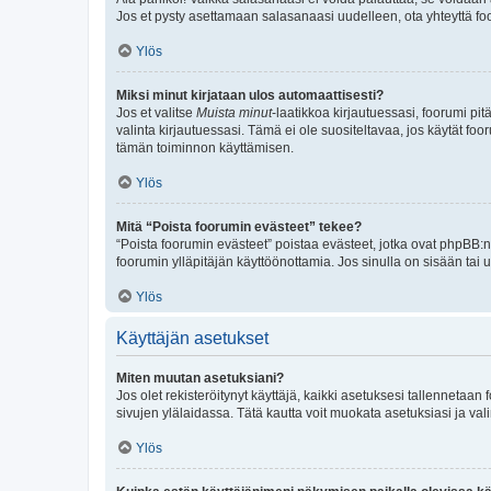
Jos et pysty asettamaan salasanaasi uudelleen, ota yhteyttä foo
Ylös
Miksi minut kirjataan ulos automaattisesti?
Jos et valitse
Muista minut
-laatikkoa kirjautuessasi, foorumi pi
valinta kirjautuessasi. Tämä ei ole suositeltavaa, jos käytät foo
tämän toiminnon käyttämisen.
Ylös
Mitä “Poista foorumin evästeet” tekee?
“Poista foorumin evästeet” poistaa evästeet, jotka ovat phpBB:n 
foorumin ylläpitäjän käyttöönottamia. Jos sinulla on sisään ta
Ylös
Käyttäjän asetukset
Miten muutan asetuksiani?
Jos olet rekisteröitynyt käyttäjä, kaikki asetuksesi tallennetaa
sivujen ylälaidassa. Tätä kautta voit muokata asetuksiasi ja vali
Ylös