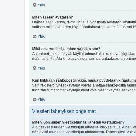
Ylös
Miten asetan avataren?
Omissa asetuksissa, “Profiilin” alla, voit lisätä avataren käyttä
valitsee mitkä avatarien käyttöönottotavat sallitaan. Jos et voi k
Ylös
Mikä on arvonimi ja miten vaihdan sen?
Arvonimet, jotka näkyvät käyttäjänimesi alla osoittavat kirjoittam
määrittelemiä. Älä kirjoita viestejä vain parantaaksesi arvonimeäs
Ylös
Kun klikkaan sähköpostilinkkiä, minua pyydetään kirjautum
Vain rekisteröityneet käyttäjät voivat lähettää sähköpostia muil
tunnistautumattomat käyttäjät eivät voisi väärinkäyttää sähköpo
Ylös
Viestien lähetyksen ongelmat
Miten luon uuden viestiketjun tai lähetän vastauksen?
Aloittaaksesi uuden viestiketjun alueella, klikkaa "Uusi Aihe". Va
nähtävillä alueen ja viestiketjun alalaidassa. Esimerkiksi: Voit kir