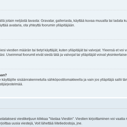
mällä jotain neljästä tavasta: Gravatar, galleriasta, käyttää kuvaa muualta tai ladata
äyttää avataria, ota yhteyttä foorumin ylläpitäjään.
iesi viestien määrän tai tietyt käyttäjät, kuten ylläpitäjät tai valvojat. Yleensä et vo
i. Useimmat foorumit eivät siedä tätä ja valvojat tai ylläpitäjät voivat yksinkertaise
aan?
le käyttäjille sisäänrakennetulla sähköpostilomakkeella ja vain jos ylläpitäjä sallii
stijärjestelmää.
stataksesi viestiketjuun klikkaa "Vastaa Viestiin". Viestien kirjoittaminen voi vaatia
joittaa uusia viestejä, Voit lähettää liitetiedostoja, jne.