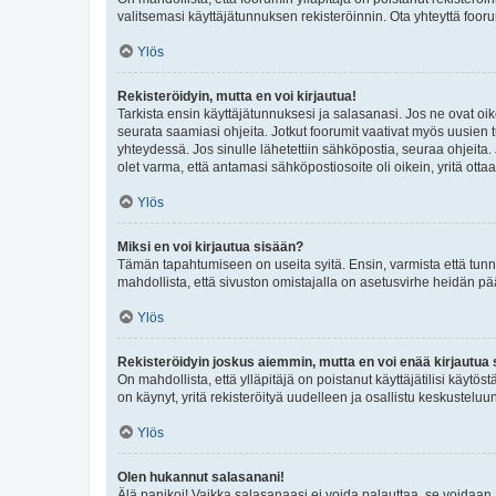
valitsemasi käyttäjätunnuksen rekisteröinnin. Ota yhteyttä foor
Ylös
Rekisteröidyin, mutta en voi kirjautua!
Tarkista ensin käyttäjätunnuksesi ja salasanasi. Jos ne ovat oik
seurata saamiasi ohjeita. Jotkut foorumit vaativat myös uusien tu
yhteydessä. Jos sinulle lähetettiin sähköpostia, seuraa ohjeita
olet varma, että antamasi sähköpostiosoite oli oikein, yritä ottaa
Ylös
Miksi en voi kirjautua sisään?
Tämän tapahtumiseen on useita syitä. Ensin, varmista että tunnuk
mahdollista, että sivuston omistajalla on asetusvirhe heidän pää
Ylös
Rekisteröidyin joskus aiemmin, mutta en voi enää kirjautua 
On mahdollista, että ylläpitäjä on poistanut käyttäjätilisi käytö
on käynyt, yritä rekisteröityä uudelleen ja osallistu keskusteluu
Ylös
Olen hukannut salasanani!
Älä panikoi! Vaikka salasanaasi ei voida palauttaa, se voidaan 