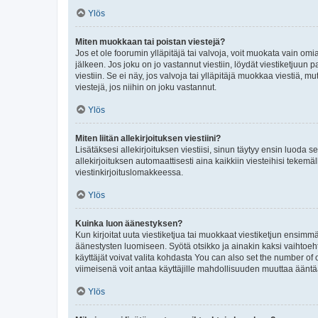
Ylös
Miten muokkaan tai poistan viestejä?
Jos et ole foorumin ylläpitäjä tai valvoja, voit muokata vain om
jälkeen. Jos joku on jo vastannut viestiin, löydät viestiketjuu
viestiin. Se ei näy, jos valvoja tai ylläpitäjä muokkaa viestiä,
viestejä, jos niihin on joku vastannut.
Ylös
Miten liitän allekirjoituksen viestiini?
Lisätäksesi allekirjoituksen viestiisi, sinun täytyy ensin luoda s
allekirjoituksen automaattisesti aina kaikkiin viesteihisi tekemäl
viestinkirjoituslomakkeessa.
Ylös
Kuinka luon äänestyksen?
Kun kirjoitat uuta viestiketjua tai muokkaat viestiketjun ensimmäi
äänestysten luomiseen. Syötä otsikko ja ainakin kaksi vaihtoehto
käyttäjät voivat valita kohdasta You can also set the number of
viimeisenä voit antaa käyttäjille mahdollisuuden muuttaa ääntä
Ylös