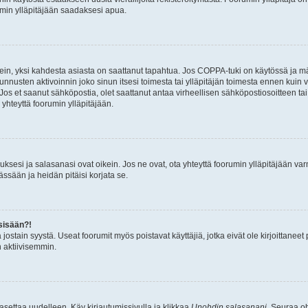
umin ylläpitäjään saadaksesi apua.
ein, yksi kahdesta asiasta on saattanut tapahtua. Jos COPPA-tuki on käytössä ja määri
nnusten aktivoinnin joko sinun itsesi toimesta tai ylläpitäjän toimesta ennen kuin vo
. Jos et saanut sähköpostia, olet saattanut antaa virheellisen sähköpostiosoitteen t
 yhteyttä foorumin ylläpitäjään.
sesi ja salasanasi ovat oikein. Jos ne ovat, ota yhteyttä foorumin ylläpitäjään varmi
ssään ja heidän pitäisi korjata se.
sisään?!
stä jostain syystä. Useat foorumit myös poistavat käyttäjiä, jotka eivät ole kirjoitta
n aktiivisemmin.
asettaa uudelleen. Käy kirjautumissivulla ja klikkaa
Unohdin salasanani
. Seuraa oh