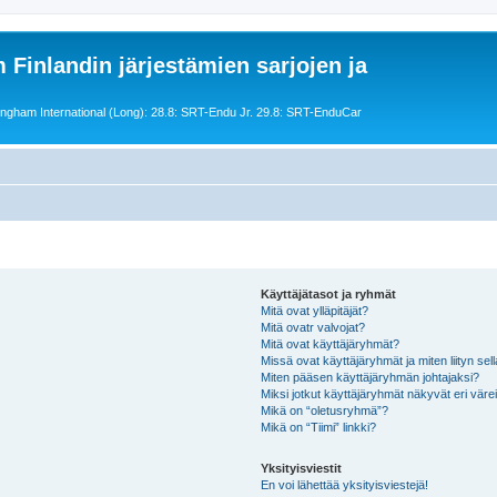
 Finlandin järjestämien sarjojen ja
ngham International (Long): 28.8: SRT-Endu Jr. 29.8: SRT-EnduCar
Käyttäjätasot ja ryhmät
Mitä ovat ylläpitäjät?
Mitä ovatr valvojat?
Mitä ovat käyttäjäryhmät?
Missä ovat käyttäjäryhmät ja miten liityn sel
Miten pääsen käyttäjäryhmän johtajaksi?
Miksi jotkut käyttäjäryhmät näkyvät eri värei
Mikä on “oletusryhmä”?
Mikä on “Tiimi” linkki?
Yksityisviestit
En voi lähettää yksityisviestejä!