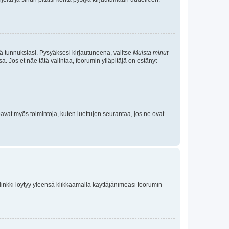
tä tunnuksiasi. Pysyäksesi kirjautuneena, valitse
Muista minut
-
sa. Jos et näe tätä valintaa, foorumin ylläpitäjä on estänyt
oavat myös toimintoja, kuten luettujen seurantaa, jos ne ovat
 linkki löytyy yleensä klikkaamalla käyttäjänimeäsi foorumin