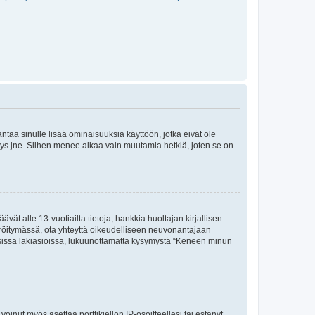
 antaa sinulle lisää ominaisuuksia käyttöön, jotka eivät ole
enyys jne. Siihen menee aikaa vain muutamia hetkiä, joten se on
vät alle 13-vuotiailta tietoja, hankkia huoltajan kirjallisen
teröitymässä, ota yhteyttä oikeudelliseen neuvonantajaan
isissa lakiasioissa, lukuunottamatta kysymystä “Keneen minun
oinut myös asettaa porttikiellon IP-osoitteellesi tai estänyt