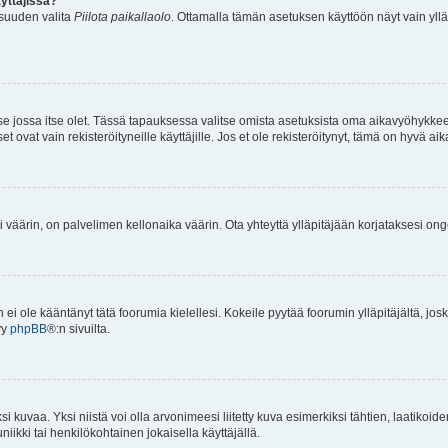
yttäjissä?
isuuden valita
Piilota paikallaolo
. Ottamalla tämän asetuksen käyttöön näyt vain ylläpit
 se jossa itse olet. Tässä tapauksessa valitse omista asetuksista oma aikavyöhykke
vat vain rekisteröityneille käyttäjille. Jos et ole rekisteröitynyt, tämä on hyvä aik
i väärin, on palvelimen kellonaika väärin. Ota yhteyttä ylläpitäjään korjataksesi on
an ei ole kääntänyt tätä foorumia kielellesi. Kokeile pyytää foorumin ylläpitäjältä, jos
yy
phpBB
®:n sivuilta.
 kuvaa. Yksi niistä voi olla arvonimeesi liitetty kuva esimerkiksi tähtien, laatikoid
iikki tai henkilökohtainen jokaisella käyttäjällä.