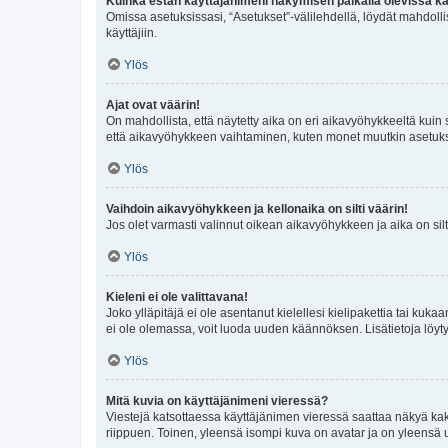
Kuinka estän käyttäjänimeni näkymisen paikalla olevissa kä
Omissa asetuksissasi, “Asetukset”-välilehdellä, löydät mahdoll
käyttäjiin.
Ylös
Ajat ovat väärin!
On mahdollista, että näytetty aika on eri aikavyöhykkeeltä kuin
että aikavyöhykkeen vaihtaminen, kuten monet muutkin asetukset o
Ylös
Vaihdoin aikavyöhykkeen ja kellonaika on silti väärin!
Jos olet varmasti valinnut oikean aikavyöhykkeen ja aika on silt
Ylös
Kieleni ei ole valittavana!
Joko ylläpitäjä ei ole asentanut kielellesi kielipakettia tai kuka
ei ole olemassa, voit luoda uuden käännöksen. Lisätietoja löyt
Ylös
Mitä kuvia on käyttäjänimeni vieressä?
Viestejä katsottaessa käyttäjänimen vieressä saattaa näkyä kaksi
riippuen. Toinen, yleensä isompi kuva on avatar ja on yleensä un