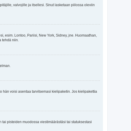
äjille, valvojille ja itsellesi. Sinut lasketaan piilossa oleviin
esi, esim. Lontoo, Pariisi, New York, Sidney, jne. Huomaathan,
a tehdä niin.
gelman.
ko hän voisi asentaa tarvitsemasi kielipaketin. Jos kielipakettia
en tai pisteiden muodossa viestimäärästäsi tai statuksestasi