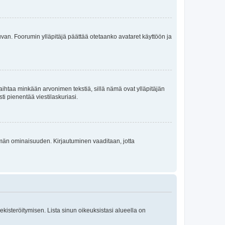
 kuvan. Foorumin ylläpitäjä päättää otetaanko avataret käyttöön ja
i vaihtaa minkään arvonimen tekstiä, sillä nämä ovat ylläpitäjän
sti pienentää viestilaskuriasi.
 tämän ominaisuuden. Kirjautuminen vaaditaan, jotta
 rekisteröitymisen. Lista sinun oikeuksistasi alueella on