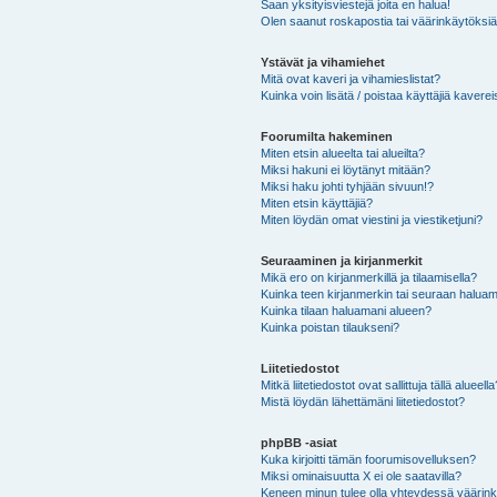
Saan yksityisviestejä joita en halua!
Olen saanut roskapostia tai väärinkäytöksiä s
Ystävät ja vihamiehet
Mitä ovat kaveri ja vihamieslistat?
Kuinka voin lisätä / poistaa käyttäjiä kaverei
Foorumilta hakeminen
Miten etsin alueelta tai alueilta?
Miksi hakuni ei löytänyt mitään?
Miksi haku johti tyhjään sivuun!?
Miten etsin käyttäjiä?
Miten löydän omat viestini ja viestiketjuni?
Seuraaminen ja kirjanmerkit
Mikä ero on kirjanmerkillä ja tilaamisella?
Kuinka teen kirjanmerkin tai seuraan haluam
Kuinka tilaan haluamani alueen?
Kuinka poistan tilaukseni?
Liitetiedostot
Mitkä liitetiedostot ovat sallittuja tällä alueell
Mistä löydän lähettämäni liitetiedostot?
phpBB -asiat
Kuka kirjoitti tämän foorumisovelluksen?
Miksi ominaisuutta X ei ole saatavilla?
Keneen minun tulee olla yhteydessä väärinkäy