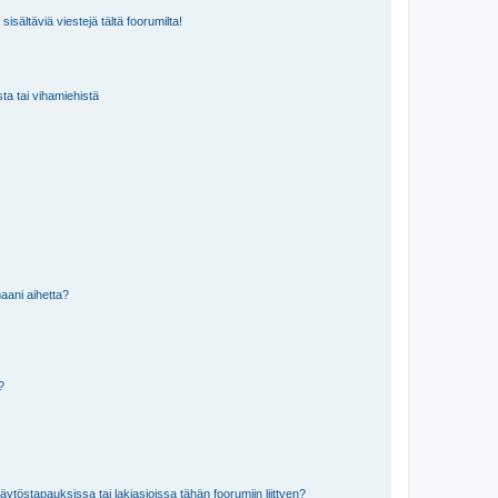
isältäviä viestejä tältä foorumilta!
sta tai vihamiehistä
aani aihetta?
a?
töstapauksissa tai lakiasioissa tähän foorumiin liittyen?