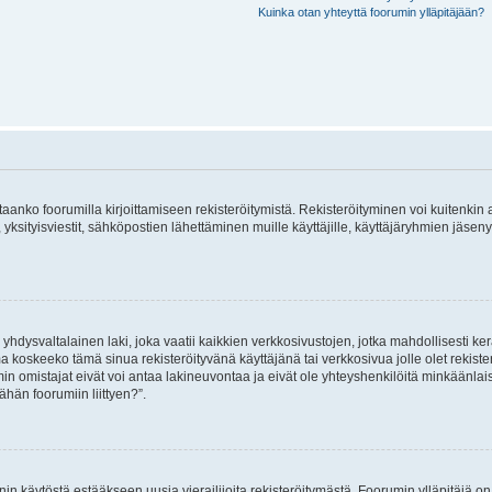
Kuinka otan yhteyttä foorumin ylläpitäjään?
vitaanko foorumilla kirjoittamiseen rekisteröitymistä. Rekisteröityminen voi kuitenkin
 yksityisviestit, sähköpostien lähettäminen muille käyttäjille, käyttäjäryhmien jäs
hdysvaltalainen laki, joka vaatii kaikkien verkkosivustojen, jotka mahdollisesti kerää
a koskeeko tämä sinua rekisteröityvänä käyttäjänä tai verkkosivua jolle olet rekis
 omistajat eivät voi antaa lakineuvontaa ja eivät ole yhteyshenkilöitä minkäänla
ähän foorumiin liittyen?”.
nin käytöstä estääkseen uusia vierailijoita rekisteröitymästä. Foorumin ylläpitäjä on v