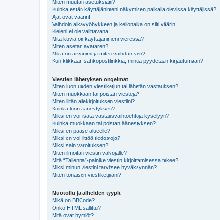
Miten muutan asetuksiani?
Kuinka estän käyttäjänimeni näkymisen paikalla olevissa käyttäjissä?
Ajat ovat väärin!
Vaihdoin aikavyöhykkeen ja kellonaika on silti väärin!
Kieleni ei ole valittavana!
Mitä kuvia on käyttäjänimeni vieressä?
Miten asetan avataren?
Mikä on arvonimi ja miten vaihdan sen?
Kun klikkaan sähköpostilinkkiä, minua pyydetään kirjautumaan?
Viestien lähetyksen ongelmat
Miten luon uuden viestiketjun tai lähetän vastauksen?
Miten muokkaan tai poistan viestejä?
Miten liitän allekirjoituksen viestiini?
Kuinka luon äänestyksen?
Miksi en voi lisätä vastausvaihtoehtoja kyselyyn?
Kuinka muokkaan tai poistan äänestyksen?
Miksi en pääse alueelle?
Miksi en voi liittää tiedostoja?
Miksi sain varoituksen?
Miten ilmoitan viestin valvojalle?
Mitä “Tallenna”-painike viestin kirjoittamisessa tekee?
Miksi minun viestini tarvitsee hyväksynnän?
Miten tönäisen viestiketjuani?
Muotoilu ja aiheiden tyypit
Mikä on BBCode?
Onko HTML sallittu?
Mitä ovat hymiöt?