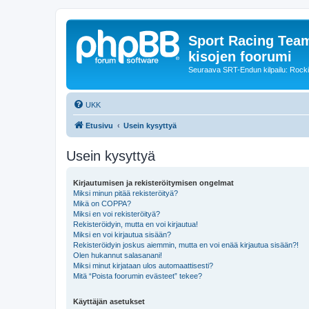
Sport Racing Team
kisojen foorumi
Seuraava SRT-Endun kilpailu: Rocki
UKK
Etusivu
Usein kysyttyä
Usein kysyttyä
Kirjautumisen ja rekisteröitymisen ongelmat
Miksi minun pitää rekisteröityä?
Mikä on COPPA?
Miksi en voi rekisteröityä?
Rekisteröidyin, mutta en voi kirjautua!
Miksi en voi kirjautua sisään?
Rekisteröidyin joskus aiemmin, mutta en voi enää kirjautua sisään?!
Olen hukannut salasanani!
Miksi minut kirjataan ulos automaattisesti?
Mitä “Poista foorumin evästeet” tekee?
Käyttäjän asetukset