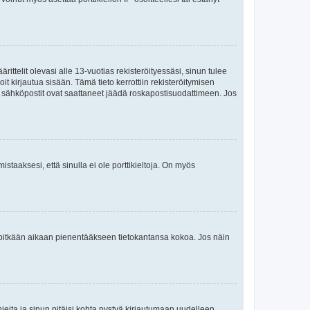
ttelit olevasi alle 13-vuotias rekisteröityessäsi, sinun tulee
it kirjautua sisään. Tämä tieto kerrottiin rekisteröitymisen
ai sähköpostit ovat saattaneet jäädä roskapostisuodattimeen. Jos
staaksesi, että sinulla ei ole porttikieltoja. On myös
neet pitkään aikaan pienentääkseen tietokantansa kokoa. Jos näin
jeita ja sinun pitäisi kohta pystyä kirjautumaan uudelleen.