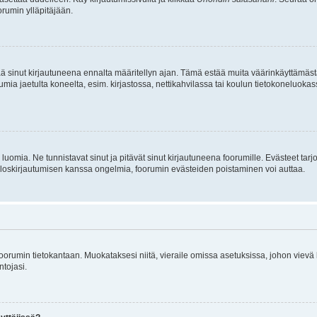
rumin ylläpitäjään.
tää sinut kirjautuneena ennalta määritellyn ajan. Tämä estää muita väärinkäyttämäs
rumia jaetulta koneelta, esim. kirjastossa, nettikahvilassa tai koulun tietokoneluokas
luomia. Ne tunnistavat sinut ja pitävät sinut kirjautuneena foorumille. Evästeet tarj
i uloskirjautumisen kanssa ongelmia, foorumin evästeiden poistaminen voi auttaa.
n foorumin tietokantaan. Muokataksesi niitä, vieraile omissa asetuksissa, johon vievä
ntojasi.