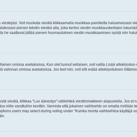
ia viestejäsi. Voit muokata viestiä klikkaamalla muokkaa-painiketta haluamassasi vies
n palatessasi pienen tekstin viestisi alla, joka kertoo viestin muokkauskertojen luk
 mutta he saattavat jättää pienen huomautuksen viestin muokkaamisen syistä niin halu
ellainen omissa asetuksissa. Kun olet luonut sellaisen, voit valita
Lisää allekirjoitus
-
lä valinnan omissa asetuksissa. Jos teet niin, voit silti estää allekirjoituksen liittäm
stä viestiä, klikkaa "Luo äänestys"-välilehteä viestilomakkeen alapuolella. Jos et näe
a niille varattuihin kenttiin. Varmista että jokainen vaihtoehto on omalla rivillään
 options users may select during voting under “Kuinka monta vaihtoehtoa käyttäjä voi
än.