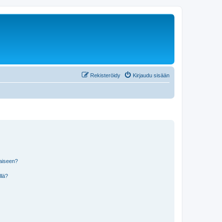
Rekisteröidy
Kirjaudu sisään
laiseen?
llä?