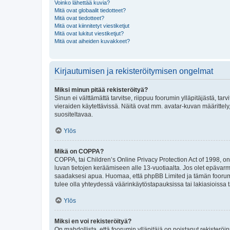
Voinko lähettää kuvia?
Mitä ovat globaalit tiedotteet?
Mitä ovat tiedotteet?
Mitä ovat kiinnitetyt viestiketjut
Mitä ovat lukitut viestiketjut?
Mitä ovat aiheiden kuvakkeet?
Kirjautumisen ja rekisteröitymisen ongelmat
Miksi minun pitää rekisteröityä?
Sinun ei välttämättä tarvitse, riippuu foorumin ylläpitäjästä, tar
vieraiden käytettävissä. Näitä ovat mm. avatar-kuvan määrittely,
suositeltavaa.
Ylös
Mikä on COPPA?
COPPA, tai Children’s Online Privacy Protection Act of 1998, on y
luvan tietojen keräämiseen alle 13-vuotiaalta. Jos olet epävarm
saadaksesi apua. Huomaa, että phpBB Limited ja tämän foorumin
tulee olla yhteydessä väärinkäytöstapauksissa tai lakiasioissa t
Ylös
Miksi en voi rekisteröityä?
On mahdollista, että foorumin ylläpitäjä on poistanut rekisteröin