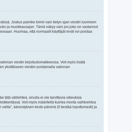
tissä. Joskus painike toimii vain tietyn ajan viestin luomisen
umäärän ja muokkausajan. Tämä näkyy vain jos joku on vastannut
tessaan. Huomaa, että normaalit käyttäjät eivät voi poistaa
valinnan viestin kirjoituslomakkeessa. Voit myös lisätä
isen yksittäiseen viestiin poistamalla valinnan
 tätä välilehteä, sinulla ei ole tarvittavia oikeuksia
 tekstikentässä. Voit myös määritellä kuinka monta vaihtoehtoa
 valita”, äänestyksen kesto päivinä (0 kestää loputtomasti) ja