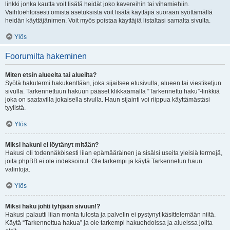
linkki jonka kautta voit lisätä heidät joko kavereihin tai vihamiehiin.
Vaihtoehtoisesti omista asetuksista voit lisätä käyttäjiä suoraan syöttämällä
heidän käyttäjänimen. Voit myös poistaa käyttäjiä listaltasi samalta sivulta.
Ylös
Foorumilta hakeminen
Miten etsin alueelta tai alueilta?
Syötä hakutermi hakukenttään, joka sijaitsee etusivulla, alueen tai viestiketjun
sivulla. Tarkennettuun hakuun pääset klikkaamalla “Tarkennettu haku”-linkkiä
joka on saatavilla jokaisella sivulla. Haun sijainti voi riippua käyttämästäsi
tyylistä.
Ylös
Miksi hakuni ei löytänyt mitään?
Hakusi oli todennäköisesti liian epämääräinen ja sisälsi useita yleisiä termejä,
joita phpBB ei ole indeksoinut. Ole tarkempi ja käytä Tarkennetun haun
valintoja.
Ylös
Miksi haku johti tyhjään sivuun!?
Hakusi palautti liian monta tulosta ja palvelin ei pystynyt käsittelemään niitä.
Käytä “Tarkennettua hakua” ja ole tarkempi hakuehdoissa ja alueissa joilta