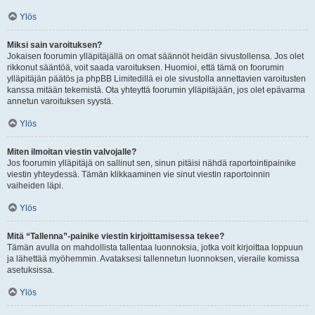
Ylös
Miksi sain varoituksen?
Jokaisen foorumin ylläpitäjällä on omat säännöt heidän sivustollensa. Jos olet
rikkonut sääntöä, voit saada varoituksen. Huomioi, että tämä on foorumin
ylläpitäjän päätös ja phpBB Limitedillä ei ole sivustolla annettavien varoitusten
kanssa mitään tekemistä. Ota yhteyttä foorumin ylläpitäjään, jos olet epävarma
annetun varoituksen syystä.
Ylös
Miten ilmoitan viestin valvojalle?
Jos foorumin ylläpitäjä on sallinut sen, sinun pitäisi nähdä raportointipainike
viestin yhteydessä. Tämän klikkaaminen vie sinut viestin raportoinnin
vaiheiden läpi.
Ylös
Mitä “Tallenna”-painike viestin kirjoittamisessa tekee?
Tämän avulla on mahdollista tallentaa luonnoksia, jotka voit kirjoittaa loppuun
ja lähettää myöhemmin. Avataksesi tallennetun luonnoksen, vieraile komissa
asetuksissa.
Ylös