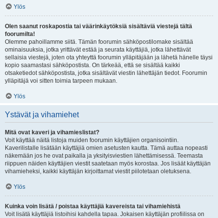
Ylös
Olen saanut roskapostia tai väärinkäytöksiä sisältäviä viestejä tältä
foorumilta!
Olemme pahoillamme siitä. Tämän foorumin sähköpostilomake sisältää
ominaisuuksia, jotka yrittävät estää ja seurata käyttäjiä, jotka lähettävät
sellaisia viestejä, joten ota yhteyttä foorumin ylläpitäjään ja lähetä hänelle täysi
kopio saamastasi sähköpostista. On tärkeää, että se sisältää kaikki
otsaketiedot sähköpostista, jotka sisältävät viestin lähettäjän tiedot. Foorumin
ylläpitäjä voi sitten toimia tarpeen mukaan.
Ylös
Ystävät ja vihamiehet
Mitä ovat kaveri ja vihamieslistat?
Voit käyttää näitä listoja muiden foorumin käyttäjien organisointiin.
Kaverilistalle lisätään käyttäjiä omien asetusten kautta. Tämä auttaa nopeasti
näkemään jos he ovat paikalla ja yksityisviestien lähettämisessä. Teemasta
riippuen näiden käyttäjien viestit saatetaan myös korostaa. Jos lisäät käyttäjän
vihamieheksi, kaikki käyttäjän kirjoittamat viestit piilotetaan oletuksena.
Ylös
Kuinka voin lisätä / poistaa käyttäjiä kavereista tai vihamiehistä
Voit lisätä käyttäjiä listoihisi kahdella tapaa. Jokaisen käyttäjän profiilissa on