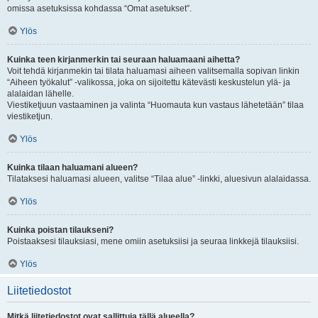
omissa asetuksissa kohdassa “Omat asetukset”.
Ylös
Kuinka teen kirjanmerkin tai seuraan haluamaani aihetta?
Voit tehdä kirjanmekin tai tilata haluamasi aiheen valitsemalla sopivan linkin
“Aiheen työkalut” -valikossa, joka on sijoitettu kätevästi keskustelun ylä- ja
alalaidan lähelle.
Viestiketjuun vastaaminen ja valinta “Huomauta kun vastaus lähetetään” tilaa
viestiketjun.
Ylös
Kuinka tilaan haluamani alueen?
Tilataksesi haluamasi alueen, valitse “Tilaa alue” -linkki, aluesivun alalaidassa.
Ylös
Kuinka poistan tilaukseni?
Poistaaksesi tilauksiasi, mene omiin asetuksiisi ja seuraa linkkejä tilauksiisi.
Ylös
Liitetiedostot
Mitkä liitetiedostot ovat sallittuja tällä alueella?