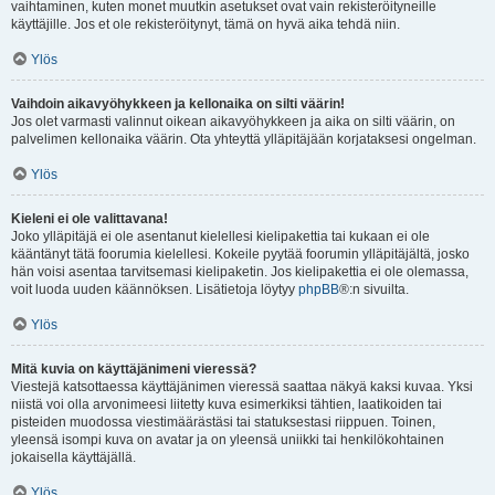
vaihtaminen, kuten monet muutkin asetukset ovat vain rekisteröityneille
käyttäjille. Jos et ole rekisteröitynyt, tämä on hyvä aika tehdä niin.
Ylös
Vaihdoin aikavyöhykkeen ja kellonaika on silti väärin!
Jos olet varmasti valinnut oikean aikavyöhykkeen ja aika on silti väärin, on
palvelimen kellonaika väärin. Ota yhteyttä ylläpitäjään korjataksesi ongelman.
Ylös
Kieleni ei ole valittavana!
Joko ylläpitäjä ei ole asentanut kielellesi kielipakettia tai kukaan ei ole
kääntänyt tätä foorumia kielellesi. Kokeile pyytää foorumin ylläpitäjältä, josko
hän voisi asentaa tarvitsemasi kielipaketin. Jos kielipakettia ei ole olemassa,
voit luoda uuden käännöksen. Lisätietoja löytyy
phpBB
®:n sivuilta.
Ylös
Mitä kuvia on käyttäjänimeni vieressä?
Viestejä katsottaessa käyttäjänimen vieressä saattaa näkyä kaksi kuvaa. Yksi
niistä voi olla arvonimeesi liitetty kuva esimerkiksi tähtien, laatikoiden tai
pisteiden muodossa viestimäärästäsi tai statuksestasi riippuen. Toinen,
yleensä isompi kuva on avatar ja on yleensä uniikki tai henkilökohtainen
jokaisella käyttäjällä.
Ylös