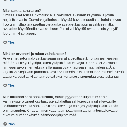
Miten asetan avataren?
Omissa asetuksissa, “Profiilin” alla, voit lisätä avataren käyttämällä jotain
neljästä tavasta: Gravatar, galleriasta, käyttää kuvaa muualta tai ladata kuvan.
Foorumin ylläpitäjä päättää otetaanko avataret käyttöön ja valitsee mitkä
avatarien käyttöönottotavat sallitaan. Jos et voi käyttää avataria, ota yhteyttä
foorumin ylläpitäjään.
Ylös
Mikä on arvonimi ja miten vaihdan sen?
Arvonimet, jotka näkyvät käyttäjänimesi alla osoittavat kirjoittamiesi viestien
määrän tai tietyt käyttäjät, kuten ylläpitäjät tai valvojat. Yleensä et voi vaihtaa
minkään arvonimen tekstiä, sillä nämä ovat ylläpitäjän määrittelemiä. Älä
kirjoita viestejä vain parantaaksesi arvonimeäsi. Useimmat foorumit eivät siedä
tätä ja valvojat tai ylläpitäjät voivat yksinkertaisesti pienentää viestilaskuriasi.
Ylös
Kun klikkaan sähköpostilinkkiä, minua pyydetään kirjautumaan?
Vain rekisteröityneet käyttäjät voivat lähettää sähköpostia muille käyttäjille
sisäänrakennetulla sähköpostilomakkeella ja vain jos ylläpitäjä sallii tämän
ominaisuuden. Kirjautuminen vaaditaan, jotta tunnistautumattomat käyttäjät
eivät voisi väärinkäyttää sähköpostijärjestelmää.
Ylös