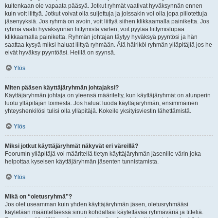
kuitenkaan ole vapaata pääsyä. Jotkut ryhmät vaativat hyväksynnän ennen
kuin voit liittyä. Jotkut voivat olla suljettuja ja joissakin voi olla jopa piilotettuja
jäsenyyksiä. Jos ryhmä on avoin, voit liittyä siihen klikkaamalla painiketta. Jos
ryhmä vaatii hyväksynnän liittymistä varten, voit pyytää liittymislupaa
klikkaamalla painiketta. Ryhmän johtajan täytyy hyväksyä pyyntösi ja hän
saattaa kysyä miksi haluat liittyä ryhmään. Älä häiriköi ryhmän ylläpitäjiä jos he
eivät hyväksy pyyntöäsi. Heillä on syynsä.
Ylös
Miten pääsen käyttäjäryhmän johtajaksi?
Käyttäjäryhmän johtaja on yleensä määritelty, kun käyttäjäryhmät on alunperin
luotu ylläpitäjän toimesta. Jos haluat luoda käyttäjäryhmän, ensimmäinen
yhteyshenkilösi tulisi olla ylläpitäjä. Kokeile yksityisviestin lähettämistä.
Ylös
Miksi jotkut käyttäjäryhmät näkyvät eri väreillä?
Foorumin ylläpitäjä voi määritellä tietyn käyttäjäryhmän jäsenille värin joka
helpottaa kyseisen käyttäjäryhmän jäsenten tunnistamista.
Ylös
Mikä on “oletusryhmä”?
Jos olet useamman kuin yhden käyttäjäryhmän jäsen, oletusryhmääsi
käytetään määriteltäessä sinun kohdallasi käytettävää ryhmäväriä ja titteliä.