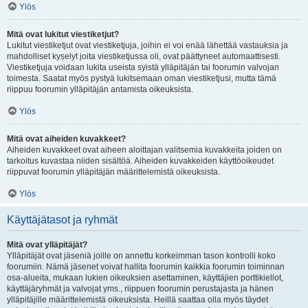
Ylös
Mitä ovat lukitut viestiketjut?
Lukitut viestiketjut ovat viestiketjuja, joihin ei voi enää lähettää vastauksia ja
mahdolliset kyselyt joita viestiketjussa oli, ovat päättyneet automaattisesti.
Viestiketjuja voidaan lukita useista syistä ylläpitäjän tai foorumin valvojan
toimesta. Saatat myös pystyä lukitsemaan oman viestiketjusi, mutta tämä
riippuu foorumin ylläpitäjän antamista oikeuksista.
Ylös
Mitä ovat aiheiden kuvakkeet?
Aiheiden kuvakkeet ovat aiheen aloittajan valitsemia kuvakkeita joiden on
tarkoitus kuvastaa niiden sisältöä. Aiheiden kuvakkeiden käyttöoikeudet
riippuvat foorumin ylläpitäjän määrittelemistä oikeuksista.
Ylös
Käyttäjätasot ja ryhmät
Mitä ovat ylläpitäjät?
Ylläpitäjät ovat jäseniä joille on annettu korkeimman tason kontrolli koko
foorumiin. Nämä jäsenet voivat hallita foorumin kaikkia foorumin toiminnan
osa-alueita, mukaan lukien oikeuksien asettaminen, käyttäjien porttikiellot,
käyttäjäryhmät ja valvojat yms., riippuen foorumin perustajasta ja hänen
ylläpitäjille määrittelemistä oikeuksista. Heillä saattaa olla myös täydet