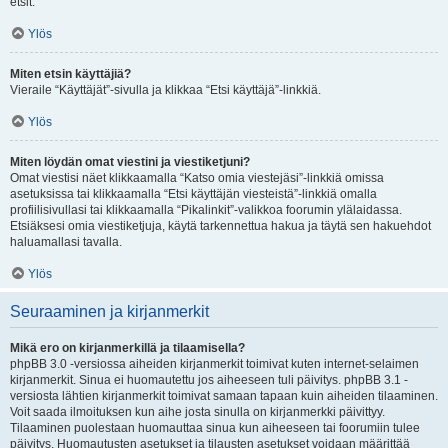
etsit.
Ylös
Miten etsin käyttäjiä?
Vieraile “Käyttäjät”-sivulla ja klikkaa “Etsi käyttäjä”-linkkiä.
Ylös
Miten löydän omat viestini ja viestiketjuni?
Omat viestisi näet klikkaamalla “Katso omia viestejäsi”-linkkiä omissa
asetuksissa tai klikkaamalla “Etsi käyttäjän viesteistä”-linkkiä omalla
profiilisivullasi tai klikkaamalla “Pikalinkit”-valikkoa foorumin ylälaidassa.
Etsiäksesi omia viestiketjuja, käytä tarkennettua hakua ja täytä sen hakuehdot
haluamallasi tavalla.
Ylös
Seuraaminen ja kirjanmerkit
Mikä ero on kirjanmerkillä ja tilaamisella?
phpBB 3.0 -versiossa aiheiden kirjanmerkit toimivat kuten internet-selaimen
kirjanmerkit. Sinua ei huomautettu jos aiheeseen tuli päivitys. phpBB 3.1 -
versiosta lähtien kirjanmerkit toimivat samaan tapaan kuin aiheiden tilaaminen.
Voit saada ilmoituksen kun aihe josta sinulla on kirjanmerkki päivittyy.
Tilaaminen puolestaan huomauttaa sinua kun aiheeseen tai foorumiin tulee
päivitys. Huomautusten asetukset ja tilausten asetukset voidaan määrittää