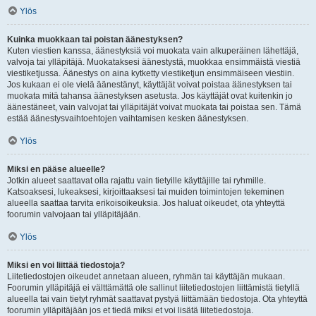
Ylös
Kuinka muokkaan tai poistan äänestyksen?
Kuten viestien kanssa, äänestyksiä voi muokata vain alkuperäinen lähettäjä,
valvoja tai ylläpitäjä. Muokataksesi äänestystä, muokkaa ensimmäistä viestiä
viestiketjussa. Äänestys on aina kytketty viestiketjun ensimmäiseen viestiin.
Jos kukaan ei ole vielä äänestänyt, käyttäjät voivat poistaa äänestyksen tai
muokata mitä tahansa äänestyksen asetusta. Jos käyttäjät ovat kuitenkin jo
äänestäneet, vain valvojat tai ylläpitäjät voivat muokata tai poistaa sen. Tämä
estää äänestysvaihtoehtojen vaihtamisen kesken äänestyksen.
Ylös
Miksi en pääse alueelle?
Jotkin alueet saattavat olla rajattu vain tietyille käyttäjille tai ryhmille.
Katsoaksesi, lukeaksesi, kirjoittaaksesi tai muiden toimintojen tekeminen
alueella saattaa tarvita erikoisoikeuksia. Jos haluat oikeudet, ota yhteyttä
foorumin valvojaan tai ylläpitäjään.
Ylös
Miksi en voi liittää tiedostoja?
Liitetiedostojen oikeudet annetaan alueen, ryhmän tai käyttäjän mukaan.
Foorumin ylläpitäjä ei välttämättä ole sallinut liitetiedostojen liittämistä tietyllä
alueella tai vain tietyt ryhmät saattavat pystyä liittämään tiedostoja. Ota yhteyttä
foorumin ylläpitäjään jos et tiedä miksi et voi lisätä liitetiedostoja.