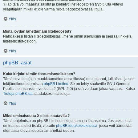
Ylläpitäjä voi määrätä sallitut ja kielletyt liitetiedostojen tyypit. Ota yhteys
ylläpitäjään mikäli et ole varma mitkä tiedostot ovat sallittuja..
Ylös
Mistä löydän lähettämäni liitetiedostot?
Nähdäksesi listan liitetiedostoistasi, mene omiin asetuksiin ja seuraa linkkejä
liitetiedostot-osioon.
Ylös
phpBB -asiat
Kuka kirjoitti tämän foorumisovelluksen?
Tämä sovellus (sen muokkaamattomassa tilassa) on tuottanut, julkaissut ja sen
tekijänoikeudet omistaa
phpBB Limited
. Se on tehty saataville GNU General
Public Licensenssin, versiolla 2 (GPL-2.0) ja sitä voidaan jakaa vapaasti. Katso
Tietoja phpBB:stä
saadaksesi lisätietoja.
Ylös
Miksi ominaisuutta X ei ole saatavilla?
Tämä ohjelmisto on phpBB Limitedin kirjoittama ja lisensoima. Jos uskot, että
ominaisuus tulisi lisätä, vieraile
phpBB ideakeskuksessa
, jossa voit äänestää
olemassa olevia ideoita tai lähettää uuden.