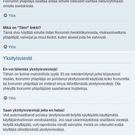
Foorumin ylläpitäjä saattaa antaa sinulle oikeudet vaihtaa oletusryhmääsi
omista asetuksista.
Ylös
Mikä on “Tiimi” linkki?
Tämä sivu näyttää sinulle listan foorumin henkilökunnasta, mukaanluettuna
ylläpitäjät, valvojat ja muut tiedot, kuten alueet joita he valvovat.
Ylös
Yksityisviestit
En voi lähettää yksityisviestejä!
Tähän on kolme mahdollista syytä. Et ole rekisteröitynyt ja/tai kirjautunut
sisään, foorumin ylläpitäjä on poistanut yksityisviestit käytöstä koko foorumilta
tai foorumin ylläpitäjä on estänyt sinua lähettämästä yksityisviestejä. Ota
yhteyttä foorumin ylläpitäjään saadaksesi lisätietoja.
Ylös
Saan yksityisviestejä joita en halua!
Voit automaattisesti poistaa yksityisviestit tietyltä käyttäjältä käyttämällä
käyttäjänhallinnan viestisääntöjä. Jos saat väärinkäytöksiä sisältäviä viestejä
tietyltä käyttäjältä, voit raportoida viestit valvojille. Heillä on oikeudet estää
käyttäjiä lähettämästä yksityisviestejä.