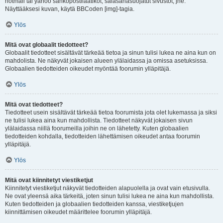
hotmail tai yahoo sähköpostilaatikot, salasanasuojatut sivustot, jne.
Näyttääksesi kuvan, käytä BBCoden [img]-tagia.
Ylös
Mitä ovat globaalit tiedotteet?
Globaalit tiedotteet sisältävät tärkeää tietoa ja sinun tulisi lukea ne aina kun on
mahdolista. Ne näkyvät jokaisen alueen ylälaidassa ja omissa asetuksissa.
Globaalien tiedotteiden oikeudet myöntää foorumin ylläpitäjä.
Ylös
Mitä ovat tiedotteet?
Tiedotteet usein sisältävät tärkeää tietoa foorumista jota olet lukemassa ja siksi
ne tulisi lukea aina kun mahdollista. Tiedotteet näkyvät jokaisen sivun
ylälaidassa niillä foorumeilla joihin ne on lähetetty. Kuten globaalien
tiedotteiden kohdalla, tiedotteiden lähettämisen oikeudet antaa foorumin
ylläpitäjä.
Ylös
Mitä ovat kiinnitetyt viestiketjut
Kiinnitetyt viestiketjut näkyvät tiedotteiden alapuolella ja ovat vain etusivulla.
Ne ovat yleensä aika tärkeitä, joten sinun tulisi lukea ne aina kun mahdollista.
Kuten tiedotteiden ja globaalien tiedotteiden kanssa, viestiketjujen
kiinnittämisen oikeudet määrittelee foorumin ylläpitäjä.