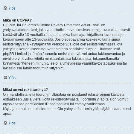
Ylös
Mikä on COPPA?
COPPA, tai Children’s Online Privacy Protection Act of 1998, on
yhdysvaltalainen laki, joka vaatii kaikkien verkkosivustojen, jotka mahdollisesti
keräävät alle 13-vuotiailta tietoja, hankkia huoltajan kirjallisen luvan tietojen
keräämiseen alle 13-vuotiaalta. Jos olet epävarma koskeeko tämä sinua
rekisteröityvänä käyttäjänä tai verkkosivua jolle olet rekisteröitymässä, ota
yhteyttä oikeudelliseen neuvonantajaan saadaksesi apua. Huomaa, että
phpBB Limited ja tämän foorumin omistajat eivät voi antaa lakineuvontaa ja
eivät ole yhteyshenkilöitä minkäänlaisissa lakiasioissa, lukuunottamatta
kysymystä “Keneen minun tulee olla yhteydessä väärinkäytöstapauksissa tai
lakiasioissa tähän foorumiin liittyen?”.
Ylös
Miksi en voi rekisteröityä?
On mahdollista, että foorumin ylläpitäjä on poistanut rekisteröinnin käytöstä
estääkseen uusia vierailijoita rekisteröitymästä. Foorumin ylläpitäjä on voinut
myös asettaa porttikiellon IP-osoitteellesi tai estänyt valitsemasi
käyttäjätunnuksen rekisteröinnin. Ota yhteyttä foorumin ylläpitäjään saadaksesi
apua.
Ylös