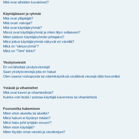
Mitä ovat aiheiden kuvakkeet?
Käyttäjätasot ja ryhmät
Mitä ovat ylläpitäjät?
Mitä ovatr valvojat?
Mitä ovat käyttäjäryhmät?
Missä ovat käyttäjäryhmät ja miten liityn sellaiseen?
Miten pääsen käyttäjäryhmän johtajaksi?
Miksi jotkut käyttäjäryhmät näkyvät eri väreillä?
Mikä on “oletusryhmä”?
Mikä on “Tiimi” linkki?
Yksityisviestit
En voi lähettää yksityisviestejä!
Saan yksityisviestejä joita en halua!
Olen saanut roskapostia tai väärinkäytöksiä sisältäviä viestejä tältä foorumilta!
Ystävät ja vihamiehet
Mitä ovat kaveri ja vihamieslistat?
Kuinka voin lisätä / poistaa käyttäjiä kavereista tai vihamiehistä
Foorumilta hakeminen
Miten etsin alueelta tai alueilta?
Miksi hakuni ei löytänyt mitään?
Miksi haku johti tyhjään sivuun!?
Miten etsin käyttäjiä?
Miten löydän omat viestini ja viestiketjuni?