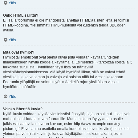
Ylös
Onko HTML sallittu?
Ei. Tällä foorumilla ei ole mahdollista lähettää HTML:ää siten, että se toimisi
HTML-koodina. Yleisimmät HTML-muotoilut voi kuitenkin tehdä BBCoden
avulla.
Ylös
Mitä ovat hymiöt?
Hymiöt tai emoticonit ovat pieniä kuvia joita voidaan käyttää tunteiden
ilmaisemiseen lyhyitä koodeja käyttämällä. Esimerkiksi :) tarkoittaa iloista ja :(
tarkoittaa surullista. Hymiöiden täysi lista on nähtävillä
viestinlähetyslomakkeessa. Älä käytä hymiöitä liikaa, sillä ne voivat tehdä
viestistä lukukelvottoman ja valvoja voi poistaa niitä tai viestin kokonaan.
Foorumin ylläpitäjä on voinut myös määritellä rajan yksittäisen viestin
hymiöiden määrälle.
Ylös
Voinko lähettää kuvia?
Kyllä, kuvia voidaan käyttää viesteissäsi. Jos ylläpitäjä on sallinut liitteet, voit
mahdollisesti ladata kuvan foorumille. Muutoin sinun täytyy antaa osoite
julkisesti saatavilla olevaan kuvaan, esim. http://www.example.com/my-
picture.gif. Et voi antaa osoitetta omalla koneellasi oleviin kuviin (ellei se ole
yleinen palvelin) tai kuviin, jotka ovat käyttäjätunnistuksen takana, esim.