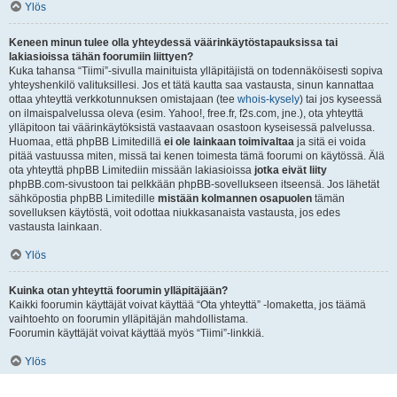
Ylös
Keneen minun tulee olla yhteydessä väärinkäytöstapauksissa tai
lakiasioissa tähän foorumiin liittyen?
Kuka tahansa “Tiimi”-sivulla mainituista ylläpitäjistä on todennäköisesti sopiva
yhteyshenkilö valituksillesi. Jos et tätä kautta saa vastausta, sinun kannattaa
ottaa yhteyttä verkkotunnuksen omistajaan (tee
whois-kysely
) tai jos kyseessä
on ilmaispalvelussa oleva (esim. Yahoo!, free.fr, f2s.com, jne.), ota yhteyttä
ylläpitoon tai väärinkäytöksistä vastaavaan osastoon kyseisessä palvelussa.
Huomaa, että phpBB Limitedillä
ei ole lainkaan toimivaltaa
ja sitä ei voida
pitää vastuussa miten, missä tai kenen toimesta tämä foorumi on käytössä. Älä
ota yhteyttä phpBB Limitediin missään lakiasioissa
jotka eivät liity
phpBB.com-sivustoon tai pelkkään phpBB-sovellukseen itseensä. Jos lähetät
sähköpostia phpBB Limitedille
mistään kolmannen osapuolen
tämän
sovelluksen käytöstä, voit odottaa niukkasanaista vastausta, jos edes
vastausta lainkaan.
Ylös
Kuinka otan yhteyttä foorumin ylläpitäjään?
Kaikki foorumin käyttäjät voivat käyttää “Ota yhteyttä” -lomaketta, jos täämä
vaihtoehto on foorumin ylläpitäjän mahdollistama.
Foorumin käyttäjät voivat käyttää myös “Tiimi”-linkkiä.
Ylös