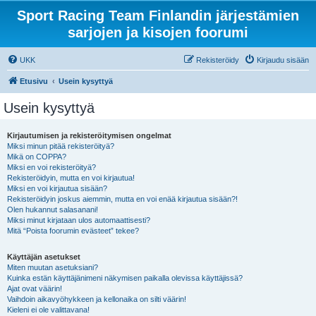
Sport Racing Team Finlandin järjestämien
sarjojen ja kisojen foorumi
UKK
Rekisteröidy
Kirjaudu sisään
Etusivu
Usein kysyttyä
Usein kysyttyä
Kirjautumisen ja rekisteröitymisen ongelmat
Miksi minun pitää rekisteröityä?
Mikä on COPPA?
Miksi en voi rekisteröityä?
Rekisteröidyin, mutta en voi kirjautua!
Miksi en voi kirjautua sisään?
Rekisteröidyin joskus aiemmin, mutta en voi enää kirjautua sisään?!
Olen hukannut salasanani!
Miksi minut kirjataan ulos automaattisesti?
Mitä “Poista foorumin evästeet” tekee?
Käyttäjän asetukset
Miten muutan asetuksiani?
Kuinka estän käyttäjänimeni näkymisen paikalla olevissa käyttäjissä?
Ajat ovat väärin!
Vaihdoin aikavyöhykkeen ja kellonaika on silti väärin!
Kieleni ei ole valittavana!