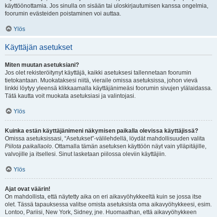
käyttöönottamia. Jos sinulla on sisään tai uloskirjautumisen kanssa ongelmia,
foorumin evästeiden poistaminen voi auttaa.
Ylös
Käyttäjän asetukset
Miten muutan asetuksiani?
Jos olet rekisteröitynyt käyttäjä, kaikki asetuksesi tallennetaan foorumin
tietokantaan. Muokataksesi niitä, vieraile omissa asetuksissa, johon vievä
linkki löytyy yleensä klikkaamalla käyttäjänimeäsi foorumin sivujen ylälaidassa.
Tätä kautta voit muokata asetuksiasi ja valintojasi.
Ylös
Kuinka estän käyttäjänimeni näkymisen paikalla olevissa käyttäjissä?
Omissa asetuksissasi, “Asetukset”-välilehdellä, löydät mahdollisuuden valita
Piilota paikallaolo
. Ottamalla tämän asetuksen käyttöön näyt vain ylläpitäjille,
valvojille ja itsellesi. Sinut lasketaan piilossa oleviin käyttäjiin.
Ylös
Ajat ovat väärin!
On mahdollista, että näytetty aika on eri aikavyöhykkeeltä kuin se jossa itse
olet. Tässä tapauksessa valitse omista asetuksista oma aikavyöhykkeesi, esim.
Lontoo, Pariisi, New York, Sidney, jne. Huomaathan, että aikavyöhykkeen