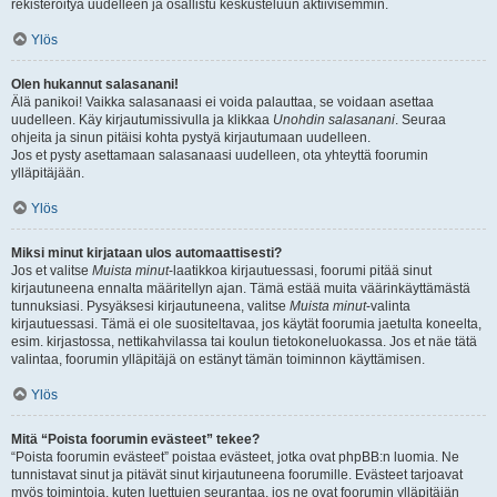
rekisteröityä uudelleen ja osallistu keskusteluun aktiivisemmin.
Ylös
Olen hukannut salasanani!
Älä panikoi! Vaikka salasanaasi ei voida palauttaa, se voidaan asettaa
uudelleen. Käy kirjautumissivulla ja klikkaa
Unohdin salasanani
. Seuraa
ohjeita ja sinun pitäisi kohta pystyä kirjautumaan uudelleen.
Jos et pysty asettamaan salasanaasi uudelleen, ota yhteyttä foorumin
ylläpitäjään.
Ylös
Miksi minut kirjataan ulos automaattisesti?
Jos et valitse
Muista minut
-laatikkoa kirjautuessasi, foorumi pitää sinut
kirjautuneena ennalta määritellyn ajan. Tämä estää muita väärinkäyttämästä
tunnuksiasi. Pysyäksesi kirjautuneena, valitse
Muista minut
-valinta
kirjautuessasi. Tämä ei ole suositeltavaa, jos käytät foorumia jaetulta koneelta,
esim. kirjastossa, nettikahvilassa tai koulun tietokoneluokassa. Jos et näe tätä
valintaa, foorumin ylläpitäjä on estänyt tämän toiminnon käyttämisen.
Ylös
Mitä “Poista foorumin evästeet” tekee?
“Poista foorumin evästeet” poistaa evästeet, jotka ovat phpBB:n luomia. Ne
tunnistavat sinut ja pitävät sinut kirjautuneena foorumille. Evästeet tarjoavat
myös toimintoja, kuten luettujen seurantaa, jos ne ovat foorumin ylläpitäjän