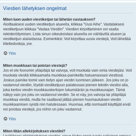
Viestien lähetyksen ongelmat
Miten luon uuden viestiketjun tai lähetän vastauksen?
Aloittaaksesi uuden viestiketjun alueella, klikkaa "Uusi Aihe". Vastataksesi
viestiketjuun klikkaa "Vastaa Viestiin". Viestien kirjoittaminen voi vaatia
rekisteröitymisen. Lista sinun oikeuksistasi alueella on nähtävillä alueen ja
viestiketjun alalaidassa. Esimerkiksi: Voit kirjoittaa uusia viestejä, Voit lähettää
liitetiedostoja, jne.
Ylös
Miten muokkaan tai poistan viestejä?
Jos et ole foorumin ylläpitäjä tai valvoja, voit muokata vain omia viestejäsi. Voit
muokata viestiä klikkaamalla muokkaa-painiketta haluamassasi viestissä.
Joskus painike toimii vain tietyn ajan viestin luomisen jälkeen. Jos joku on jo
vastannut viestiin, löydät viestiketjuun palatessasi pienen tekstin viestisi alla,
joka kertoo viestin muokkauskertojen lukumäärän ja muokkausajan. Tämä
näkyy vain jos joku on vastannut viestiin. Se ei näy, jos valvoja tai ylläpitäjä
muokkaa viestiä, mutta he saattavat jättää pienen huomautuksen viestin
muokkaamisen syistä niin halutessaan. Huomaa, että normaalit käyttäjät eivät
voi poistaa viestejä, jos niihin on joku vastannut.
Ylös
Miten liitän allekirjoituksen viestiini?