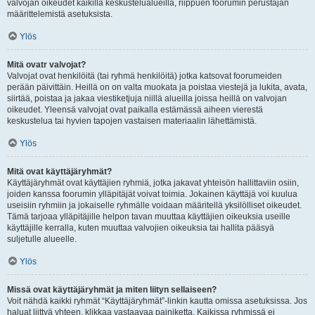
valvojan oikeudet kaikilla keskustelualueilla, riippuen foorumin perustajan
määrittelemistä asetuksista.
Ylös
Mitä ovatr valvojat?
Valvojat ovat henkilöitä (tai ryhmä henkilöitä) jotka katsovat foorumeiden
perään päivittäin. Heillä on on valta muokata ja poistaa viestejä ja lukita, avata,
siirtää, poistaa ja jakaa viestiketjuja niillä alueilla joissa heillä on valvojan
oikeudet. Yleensä valvojat ovat paikalla estämässä aiheen vierestä
keskustelua tai hyvien tapojen vastaisen materiaalin lähettämistä.
Ylös
Mitä ovat käyttäjäryhmät?
Käyttäjäryhmät ovat käyttäjien ryhmiä, jotka jakavat yhteisön hallittaviin osiin,
joiden kanssa foorumin ylläpitäjät voivat toimia. Jokainen käyttäjä voi kuulua
useisiin ryhmiin ja jokaiselle ryhmälle voidaan määritellä yksilölliset oikeudet.
Tämä tarjoaa ylläpitäjille helpon tavan muuttaa käyttäjien oikeuksia useille
käyttäjille kerralla, kuten muuttaa valvojien oikeuksia tai hallita pääsyä
suljetulle alueelle.
Ylös
Missä ovat käyttäjäryhmät ja miten liityn sellaiseen?
Voit nähdä kaikki ryhmät “Käyttäjäryhmät”-linkin kautta omissa asetuksissa. Jos
haluat liittyä yhteen, klikkaa vastaavaa painiketta. Kaikissa ryhmissä ei