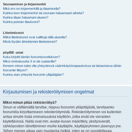
Seuraaminen ja kirjanmerkit
Mikä ero on kirjanmerkillä ja tilaamisella?
Kuinka teen kirjanmerkin tai seuraan haluamaani aihetta?
Kuinka tilaan haluamani alueen?
Kuinka poistan tilaukseni?
Liitetiedostot
Mitkä liitetiedostot ovat sallittuja tällä alueella?
Mistä löydän lähettämäni liitetiedostot?
phpBB -asiat
Kuka kirjoitti tämän foorumisovelluksen?
Miksi ominaisuutta X ei ole saatavilla?
Keneen minun tulee olla yhteydessä väärinkäytöstapauksissa tai lakiasioissa tähän
foorumiin liittyen?
Kuinka otan yhteyttä foorumin ylläpitäjään?
Kirjautumisen ja rekisteröitymisen ongelmat
Miksi minun pitää rekisteröityä?
Sinun ei välttämättä tarvitse, riippuu foorumin ylläpitäjästä, tarvitaanko
foorumilla kirjoittamiseen rekisteröitymistä. Rekisteröityminen voi kuitenkin
antaa sinulle lisää ominaisuuksia käyttöön, jotka eivät ole vieraiden
käytettävissä. Näitä ovat mm. avatar-kuvan määrittely, yksityisviestit,
sähköpostien lähettäminen muille käyttäjille, käyttäjäryhmien jäsenyys jne.
Siihen menee aikaa vain muutamia hetkiä, joten se on suositeltavaa.