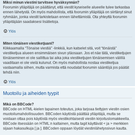
Miksi minun viestini tarvitsee hyväksynnän?
Foorumin ylläpitäjä on päättänyt, että viestit kyseiselle alueelle tulee tarkastaa
ennen lähetystä. On myös mahdollista, että foorumin ylläpitäjä on siirtänyt sinut
ryhmään, jonka viestit tarkistetaan ennen lähettämistä. Ota yhteyttä foorumin
ylläpitäjään saadaksesi lisätietoja.
Ylös
Miten tönäisen viestiketjuani?
Klikkaamalla “Tönaise viestiä” -linkkiä, kun katselet sitä, voit “tönäistä”
viestiketjua alueen ensimmäisen sivun yläosaan. Jos et näe tätä, viestiketjujen
tönäiseminen ei ole sallittua tai aika joka viestiketjujen tönäisemisen välillä
vaaditaan ei ole vielä kulunut. On myös mahdollista nostaa viestiketjua
vastaamalla siihen, mutta varmista että noudatat foorumin sääntöjä jos päätät
tehdä niin.
Ylös
Muotoilu ja aiheiden tyypit
Mikä on BBCode?
BBCode on HTML-kielen tapainen toteutus, joka tarjoaa tiettyjen viestin osien
muotoilumahdollisuuden. BBCoden käytöstä päättää ylläpitäjä, mutta se
voidaan ottaa pois käytöstä myös viestikohtaisesti viestin kirjoituslomakkeella.
BBCode itsessään on HTML:n kaltainen, mutta tagit käyttävät < ja > merkkien
sijaan hakasulkuja [ ja ]. BBCoden oppaan löydät viestinlähetyssivun kautta.