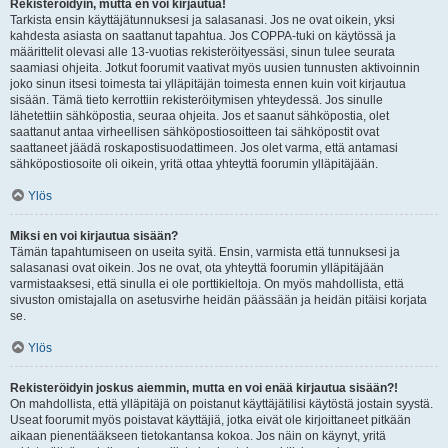
Rekisteröidyin, mutta en voi kirjautua!
Tarkista ensin käyttäjätunnuksesi ja salasanasi. Jos ne ovat oikein, yksi
kahdesta asiasta on saattanut tapahtua. Jos COPPA-tuki on käytössä ja
määrittelit olevasi alle 13-vuotias rekisteröityessäsi, sinun tulee seurata
saamiasi ohjeita. Jotkut foorumit vaativat myös uusien tunnusten aktivoinnin
joko sinun itsesi toimesta tai ylläpitäjän toimesta ennen kuin voit kirjautua
sisään. Tämä tieto kerrottiin rekisteröitymisen yhteydessä. Jos sinulle
lähetettiin sähköpostia, seuraa ohjeita. Jos et saanut sähköpostia, olet
saattanut antaa virheellisen sähköpostiosoitteen tai sähköpostit ovat
saattaneet jäädä roskapostisuodattimeen. Jos olet varma, että antamasi
sähköpostiosoite oli oikein, yritä ottaa yhteyttä foorumin ylläpitäjään.
Ylös
Miksi en voi kirjautua sisään?
Tämän tapahtumiseen on useita syitä. Ensin, varmista että tunnuksesi ja
salasanasi ovat oikein. Jos ne ovat, ota yhteyttä foorumin ylläpitäjään
varmistaaksesi, että sinulla ei ole porttikieltoja. On myös mahdollista, että
sivuston omistajalla on asetusvirhe heidän päässään ja heidän pitäisi korjata
se.
Ylös
Rekisteröidyin joskus aiemmin, mutta en voi enää kirjautua sisään?!
On mahdollista, että ylläpitäjä on poistanut käyttäjätilisi käytöstä jostain syystä.
Useat foorumit myös poistavat käyttäjiä, jotka eivät ole kirjoittaneet pitkään
aikaan pienentääkseen tietokantansa kokoa. Jos näin on käynyt, yritä