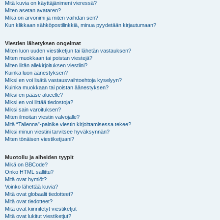
Mitä kuvia on käyttäjänimeni vieressä?
Miten asetan avataren?
Mikä on arvonimi ja miten vaihdan sen?
Kun klikkaan sähköpostilinkkiä, minua pyydetään kirjautumaan?
Viestien lähetyksen ongelmat
Miten luon uuden viestiketjun tai lähetän vastauksen?
Miten muokkaan tai poistan viestejä?
Miten liitän allekirjoituksen viestiini?
Kuinka luon äänestyksen?
Miksi en voi lisätä vastausvaihtoehtoja kyselyyn?
Kuinka muokkaan tai poistan äänestyksen?
Miksi en pääse alueelle?
Miksi en voi liittää tiedostoja?
Miksi sain varoituksen?
Miten ilmoitan viestin valvojalle?
Mitä “Tallenna”-painike viestin kirjoittamisessa tekee?
Miksi minun viestini tarvitsee hyväksynnän?
Miten tönäisen viestiketjuani?
Muotoilu ja aiheiden tyypit
Mikä on BBCode?
Onko HTML sallittu?
Mitä ovat hymiöt?
Voinko lähettää kuvia?
Mitä ovat globaalit tiedotteet?
Mitä ovat tiedotteet?
Mitä ovat kiinnitetyt viestiketjut
Mitä ovat lukitut viestiketjut?