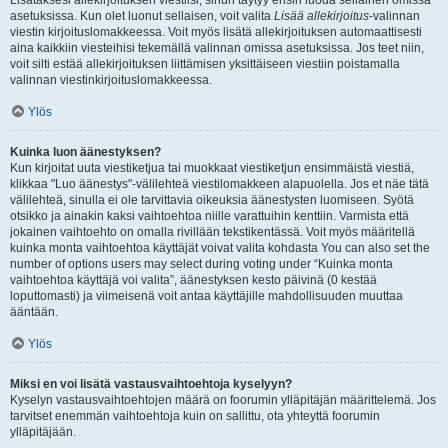
Lisätäksesi allekirjoituksen viestiisi, sinun täytyy ensin luoda sellainen omissa
asetuksissa. Kun olet luonut sellaisen, voit valita
Lisää allekirjoitus
-valinnan
viestin kirjoituslomakkeessa. Voit myös lisätä allekirjoituksen automaattisesti
aina kaikkiin viesteihisi tekemällä valinnan omissa asetuksissa. Jos teet niin,
voit silti estää allekirjoituksen liittämisen yksittäiseen viestiin poistamalla
valinnan viestinkirjoituslomakkeessa.
Ylös
Kuinka luon äänestyksen?
Kun kirjoitat uuta viestiketjua tai muokkaat viestiketjun ensimmäistä viestiä,
klikkaa "Luo äänestys"-välilehteä viestilomakkeen alapuolella. Jos et näe tätä
välilehteä, sinulla ei ole tarvittavia oikeuksia äänestysten luomiseen. Syötä
otsikko ja ainakin kaksi vaihtoehtoa niille varattuihin kenttiin. Varmista että
jokainen vaihtoehto on omalla rivillään tekstikentässä. Voit myös määritellä
kuinka monta vaihtoehtoa käyttäjät voivat valita kohdasta You can also set the
number of options users may select during voting under “Kuinka monta
vaihtoehtoa käyttäjä voi valita”, äänestyksen kesto päivinä (0 kestää
loputtomasti) ja viimeisenä voit antaa käyttäjille mahdollisuuden muuttaa
ääntään.
Ylös
Miksi en voi lisätä vastausvaihtoehtoja kyselyyn?
Kyselyn vastausvaihtoehtojen määrä on foorumin ylläpitäjän määrittelemä. Jos
tarvitset enemmän vaihtoehtoja kuin on sallittu, ota yhteyttä foorumin
ylläpitäjään.