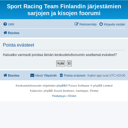
Sport Racing Team Finlandin järjestämien
sarjojen ja kisojen foorumi
UKK
Rekisteröidy
Kirjaudu sisään
Etusivu
Poista evästeet
Haluatko varmasti poistaa tämän keskustelufoorumin asettamat evästeet?
Etusivu
Viesti Ylläpidolle
Poista evästeet
Kaikki ajat ovat
UTC+03:00
Keskustelufoorumin ohjelmisto
phpBB
® Forum Software © phpBB Limited
Käännös: phpBB Suomi (lurttinen, harritapio, Pettis)
Yksityisyys
|
Ehdot