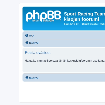
Sport Racing Team
kisojen foorumi
Seuraava SRT-Endun kilpailu: Rocki
UKK
Etusivu
Poista evästeet
Haluatko varmasti poistaa tämän keskustelufoorumin asettamat
Etusivu