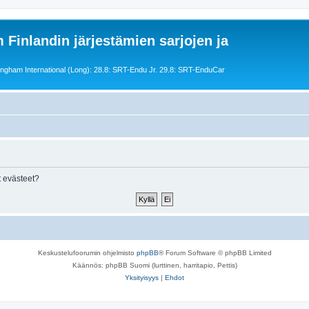
 Finlandin järjestämien sarjojen ja
ngham International (Long): 28.8: SRT-Endu Jr. 29.8: SRT-EnduCar
 evästeet?
Keskustelufoorumin ohjelmisto
phpBB
® Forum Software © phpBB Limited
Käännös: phpBB Suomi (lurttinen, harritapio, Pettis)
Yksityisyys
|
Ehdot