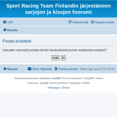
Sport Racing Team Finlandin järjestämien
sarjojen ja kisojen foorumi
UKK
Rekisteröidy
Kirjaudu sisään
Etusivu
Poista evästeet
Haluatko varmasti poistaa tämän keskustelufoorumin asettamat evästeet?
Etusivu
Viesti Ylläpidolle
Poista evästeet
Kaikki ajat ovat
UTC+03:00
Keskustelufoorumin ohjelmisto
phpBB
® Forum Software © phpBB Limited
Käännös: phpBB Suomi (lurttinen, harritapio, Pettis)
Yksityisyys
|
Ehdot