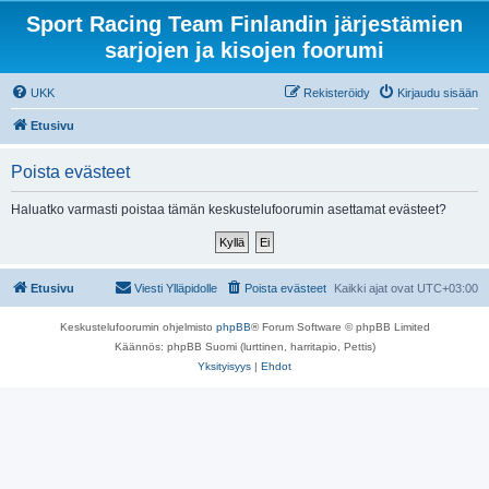
Sport Racing Team Finlandin järjestämien
sarjojen ja kisojen foorumi
UKK
Rekisteröidy
Kirjaudu sisään
Etusivu
Poista evästeet
Haluatko varmasti poistaa tämän keskustelufoorumin asettamat evästeet?
Etusivu
Viesti Ylläpidolle
Poista evästeet
Kaikki ajat ovat
UTC+03:00
Keskustelufoorumin ohjelmisto
phpBB
® Forum Software © phpBB Limited
Käännös: phpBB Suomi (lurttinen, harritapio, Pettis)
Yksityisyys
|
Ehdot