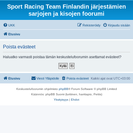
Sport Racing Team Finlandin järjestämien
sarjojen ja kisojen foorumi
UKK
Rekisteröidy
Kirjaudu sisään
Etusivu
Poista evästeet
Haluatko varmasti poistaa tämän keskustelufoorumin asettamat evästeet?
Etusivu
Viesti Ylläpidolle
Poista evästeet
Kaikki ajat ovat
UTC+03:00
Keskustelufoorumin ohjelmisto
phpBB
® Forum Software © phpBB Limited
Käännös: phpBB Suomi (lurttinen, harritapio, Pettis)
Yksityisyys
|
Ehdot