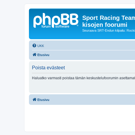
Sport Racing Team
kisojen foorumi
Seuraava SRT-Endun kilpailu: Rocki
UKK
Etusivu
Poista evästeet
Haluatko varmasti poistaa tämän keskustelufoorumin asettamat
Etusivu