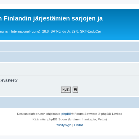
 Finlandin järjestämien sarjojen ja
ngham International (Long): 28.8: SRT-Endu Jr. 29.8: SRT-EnduCar
 evästeet?
Keskustelufoorumin ohjelmisto
phpBB
® Forum Software © phpBB Limited
Käännös: phpBB Suomi (lurttinen, harritapio, Pettis)
Yksityisyys
|
Ehdot