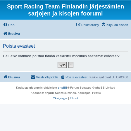
Sport Racing Team Finlandin järjestämien
sarjojen ja kisojen foorumi
UKK
Rekisteröidy
Kirjaudu sisään
Etusivu
Poista evästeet
Haluatko varmasti poistaa tämän keskustelufoorumin asettamat evästeet?
Etusivu
Viesti Ylläpidolle
Poista evästeet
Kaikki ajat ovat
UTC+03:00
Keskustelufoorumin ohjelmisto
phpBB
® Forum Software © phpBB Limited
Käännös: phpBB Suomi (lurttinen, harritapio, Pettis)
Yksityisyys
|
Ehdot