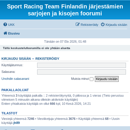
Sport Racing Team Finlandin järjestämien
sarjojen ja kisojen foorumi
UKK
Rekisteröidy
Kirjaudu sisään
Etusivu
Tänään on 07 Elo 2026, 01:48
Tällä keskustelufoorumilla ei ole yhtään aluetta
KIRJAUDU SISÄÄN
•
REKISTERÖIDY
Käyttäjätunnus:
Salasana:
Unohdin salasanani
Muista minut
PAIKALLAOLIJAT
Yhteensä
3
käyttäjää paikalla :: 2 rekisteröitynyttä, 0 piilossa ja 1 vieras (Tieto perustuu
viimeisen 5 minuutin aikana olleisiin aktiivisiin käyttäjiin)
Eniten yhtaikaisia käyttäjiä on ollut
666
kpl, 10 Kesä 2026, 14:21
TILASTOT
Viestejä yhteensä
7246
• Viestiketjuja yhteensä
3676
• Käyttäjiä yhteensä
68
• Uusin
käyttäjä
jh89