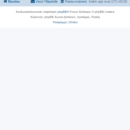
Etusivu
Viesti Ylläpidolle
Poista evästeet
Kaikki ajat ovat
UTC+03:00
Keskustelufoorumin ohjelmisto
phpBB
® Forum Software © phpBB Limited
Käännös: phpBB Suomi (lurttinen, harritapio, Pettis)
Yksityisyys
|
Ehdot