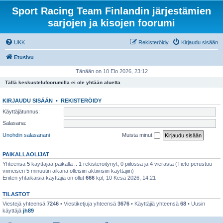
Sport Racing Team Finlandin järjestämien
sarjojen ja kisojen foorumi
UKK
Rekisteröidy
Kirjaudu sisään
Etusivu
Tänään on 10 Elo 2026, 23:12
Tällä keskustelufoorumilla ei ole yhtään aluetta
KIRJAUDU SISÄÄN
•
REKISTERÖIDY
Käyttäjätunnus:
Salasana:
Unohdin salasanani
Muista minut
PAIKALLAOLIJAT
Yhteensä
5
käyttäjää paikalla :: 1 rekisteröitynyt, 0 piilossa ja 4 vierasta (Tieto perustuu
viimeisen 5 minuutin aikana olleisiin aktiivisiin käyttäjiin)
Eniten yhtaikaisia käyttäjiä on ollut
666
kpl, 10 Kesä 2026, 14:21
TILASTOT
Viestejä yhteensä
7246
• Viestiketjuja yhteensä
3676
• Käyttäjiä yhteensä
68
• Uusin
käyttäjä
jh89