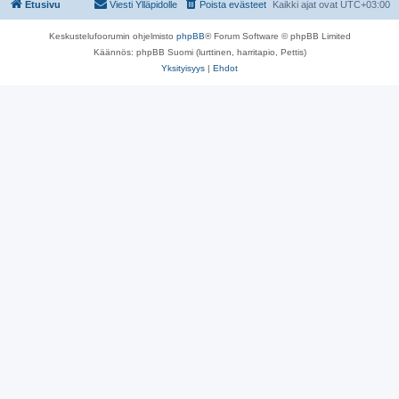
Etusivu
Viesti Ylläpidolle
Poista evästeet
Kaikki ajat ovat
UTC+03:00
Keskustelufoorumin ohjelmisto
phpBB
® Forum Software © phpBB Limited
Käännös: phpBB Suomi (lurttinen, harritapio, Pettis)
Yksityisyys
|
Ehdot