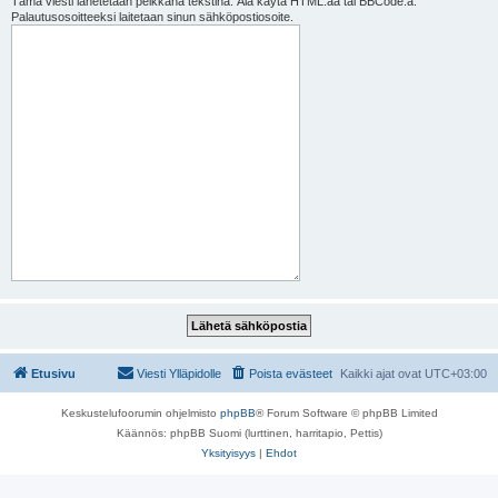
Tämä viesti lähetetään pelkkänä tekstinä. Älä käytä HTML:ää tai BBCode:a.
Palautusosoitteeksi laitetaan sinun sähköpostiosoite.
Etusivu
Viesti Ylläpidolle
Poista evästeet
Kaikki ajat ovat
UTC+03:00
Keskustelufoorumin ohjelmisto
phpBB
® Forum Software © phpBB Limited
Käännös: phpBB Suomi (lurttinen, harritapio, Pettis)
Yksityisyys
|
Ehdot