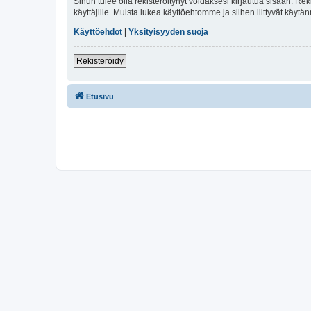
Sinun tulee olla rekisteröitynyt voidaksesi kirjautua sisään. Rek
käyttäjille. Muista lukea käyttöehtomme ja siihen liittyvät käy
Käyttöehdot
|
Yksityisyyden suoja
Rekisteröidy
Etusivu