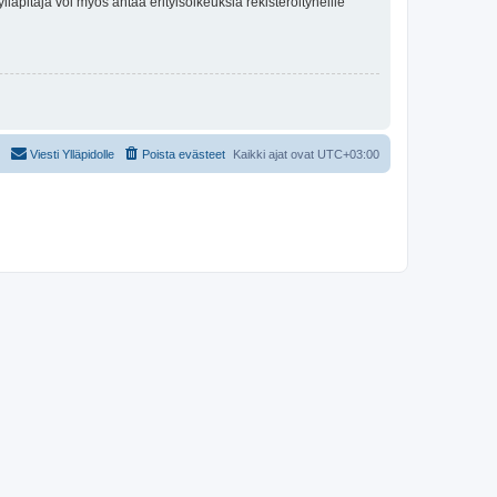
lläpitäjä voi myös antaa erityisoikeuksia rekisteröityneille
Viesti Ylläpidolle
Poista evästeet
Kaikki ajat ovat
UTC+03:00