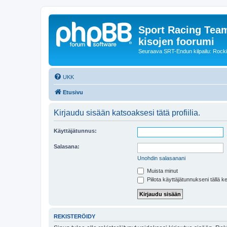
Sport Racing Team
kisojen foorumi
Seuraava SRT-Endun kilpailu: Rocki
UKK
Etusivu
Kirjaudu sisään katsoaksesi tätä profiilia.
Käyttäjätunnus:
Salasana:
Unohdin salasanani
Muista minut
Piilota käyttäjätunnukseni tällä k
REKISTERÖIDY