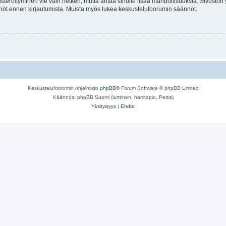
isteröityminen vie vain hetken, mutta antaa sinulle lisää mahdollisuuksia. Sivuston y
tännöt ennen kirjautumista. Muista myös lukea keskustelufoorumin säännöt.
Keskustelufoorumin ohjelmisto
phpBB
® Forum Software © phpBB Limited
Käännös: phpBB Suomi (lurttinen, harritapio, Pettis)
Yksityisyys
|
Ehdot