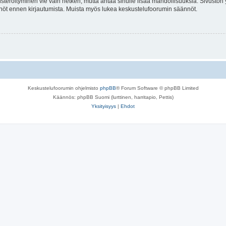
isteröityminen vie vain hetken, mutta antaa sinulle lisää mahdollisuuksia. Sivuston y
tännöt ennen kirjautumista. Muista myös lukea keskustelufoorumin säännöt.
Keskustelufoorumin ohjelmisto
phpBB
® Forum Software © phpBB Limited
Käännös: phpBB Suomi (lurttinen, harritapio, Pettis)
Yksityisyys
|
Ehdot