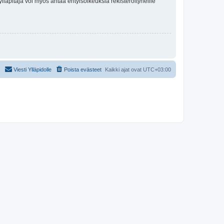
lläpitäjä voi myös antaa erityisoikeuksia rekisteröityneille
Viesti Ylläpidolle
Poista evästeet
Kaikki ajat ovat
UTC+03:00