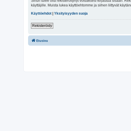
Sinun tulee olla rekisteröitynyt voidaksesi kirjautua sisään. Rek
käyttäjille. Muista lukea käyttöehtomme ja siihen liittyvät käy
Käyttöehdot
|
Yksityisyyden suoja
Rekisteröidy
Etusivu