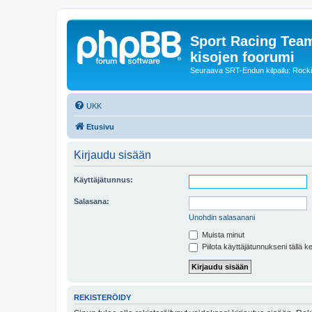
Sport Racing Team
kisojen foorumi
Seuraava SRT-Endun kilpailu: Rocki
UKK
Etusivu
Kirjaudu sisään
Käyttäjätunnus:
Salasana:
Unohdin salasanani
Muista minut
Piilota käyttäjätunnukseni tällä k
REKISTERÖIDY