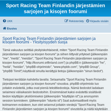
Sport Racing Team Finlandin järjestämien
sarjojen ja kisojen foorumi
UKK
Rekisteröidy
Kirjaudu sisään
Etusivu
Sport Racing Team Finlandin järjestämien sarjojen ja
kisojen foorumi - Yksityisyyden suoja
Tämä vakuutus selittää yksityiskohtaisesti, miten "Sport Racing Team Finlandin
järjestämien sarjojen ja kisojen foorumi" ja siihen liittyvät yritykset (jälkeenpäin
"me", "meitä", "meidän", "Sport Racing Team Finlandin järjestämien sarjojen ja
kisojen foorumi", "http://foorumi.srtfinland.com") ja phpBB:n (jälkeenpäin "he",
"heitä", "heidän", "phpBB-ohjelmisto", "www.phpbb.com", "phpBB Group",
"phpBB Tiimit") käyttävät sinulta kerättyjä tietoja (jälkeenpäin "sinun tiedot").
Tietojasi kerätään kahdella tavalla: Selaamalla "Sport Racing Team Finlandin
järjestämien sarjojen ja kisojen foorumi"-sivustoa. phpBB-ohjelmisto luo
joitakin evästeitä, jotka ovat pieniä tekstitiedostoja. Nämä tiedostot ladataan
selaimesi väliaikaisiin tiedostoihin. Ensimmäiset kaksi evästettä sisältävät
tiedon käyttäjän yksilöimiseksi (jälkeenpäin "käyttäjän id") ja anonyymin
session tunnisteen. (jälkeenpäin "istunto id") Saat automaattiseti myös
kolmannen evästeen, kun olet selannut joitakin viestejä "Sport Racing Team
Finlandin järjestämien sarjojen ja kisojen foorumi"-sivustolla ja näitä käytetään