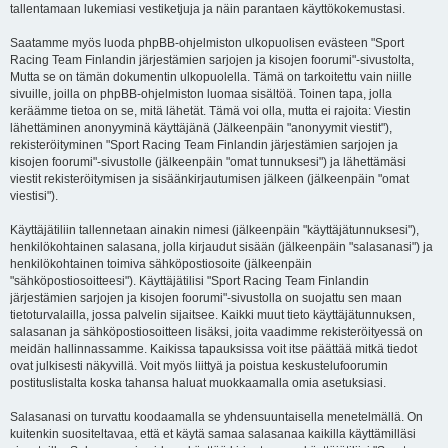
tallentamaan lukemiasi vestiketjuja ja näin parantaen käyttökokemustasi.
Saatamme myös luoda phpBB-ohjelmiston ulkopuolisen evästeen "Sport
Racing Team Finlandin järjestämien sarjojen ja kisojen foorumi"-sivustolta,
Mutta se on tämän dokumentin ulkopuolella. Tämä on tarkoitettu vain niille
sivuille, joilla on phpBB-ohjelmiston luomaa sisältöä. Toinen tapa, jolla
keräämme tietoa on se, mitä lähetät. Tämä voi olla, mutta ei rajoita: Viestin
lähettäminen anonyyminä käyttäjänä (Jälkeenpäin "anonyymit viestit"),
rekisteröityminen "Sport Racing Team Finlandin järjestämien sarjojen ja
kisojen foorumi"-sivustolle (jälkeenpäin "omat tunnuksesi") ja lähettämäsi
viestit rekisteröitymisen ja sisäänkirjautumisen jälkeen (jälkeenpäin "omat
viestisi").
Käyttäjätiliin tallennetaan ainakin nimesi (jälkeenpäin "käyttäjätunnuksesi"),
henkilökohtainen salasana, jolla kirjaudut sisään (jälkeenpäin "salasanasi") ja
henkilökohtainen toimiva sähköpostiosoite (jälkeenpäin
"sähköpostiosoitteesi"). Käyttäjätilisi "Sport Racing Team Finlandin
järjestämien sarjojen ja kisojen foorumi"-sivustolla on suojattu sen maan
tietoturvalailla, jossa palvelin sijaitsee. Kaikki muut tieto käyttäjätunnuksen,
salasanan ja sähköpostiosoitteen lisäksi, joita vaadimme rekisteröityessä on
meidän hallinnassamme. Kaikissa tapauksissa voit itse päättää mitkä tiedot
ovat julkisesti näkyvillä. Voit myös liittyä ja poistua keskustelufoorumin
postituslistalta koska tahansa haluat muokkaamalla omia asetuksiasi.
Salasanasi on turvattu koodaamalla se yhdensuuntaisella menetelmällä. On
kuitenkin suositeltavaa, että et käytä samaa salasanaa kaikilla käyttämilläsi