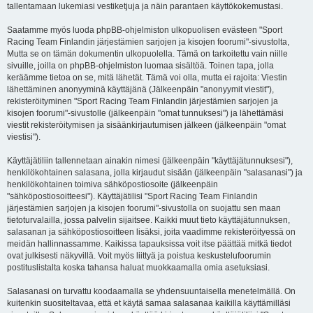
tallentamaan lukemiasi vestiketjuja ja näin parantaen käyttökokemustasi.
Saatamme myös luoda phpBB-ohjelmiston ulkopuolisen evästeen "Sport
Racing Team Finlandin järjestämien sarjojen ja kisojen foorumi"-sivustolta,
Mutta se on tämän dokumentin ulkopuolella. Tämä on tarkoitettu vain niille
sivuille, joilla on phpBB-ohjelmiston luomaa sisältöä. Toinen tapa, jolla
keräämme tietoa on se, mitä lähetät. Tämä voi olla, mutta ei rajoita: Viestin
lähettäminen anonyyminä käyttäjänä (Jälkeenpäin "anonyymit viestit"),
rekisteröityminen "Sport Racing Team Finlandin järjestämien sarjojen ja
kisojen foorumi"-sivustolle (jälkeenpäin "omat tunnuksesi") ja lähettämäsi
viestit rekisteröitymisen ja sisäänkirjautumisen jälkeen (jälkeenpäin "omat
viestisi").
Käyttäjätiliin tallennetaan ainakin nimesi (jälkeenpäin "käyttäjätunnuksesi"),
henkilökohtainen salasana, jolla kirjaudut sisään (jälkeenpäin "salasanasi") ja
henkilökohtainen toimiva sähköpostiosoite (jälkeenpäin
"sähköpostiosoitteesi"). Käyttäjätilisi "Sport Racing Team Finlandin
järjestämien sarjojen ja kisojen foorumi"-sivustolla on suojattu sen maan
tietoturvalailla, jossa palvelin sijaitsee. Kaikki muut tieto käyttäjätunnuksen,
salasanan ja sähköpostiosoitteen lisäksi, joita vaadimme rekisteröityessä on
meidän hallinnassamme. Kaikissa tapauksissa voit itse päättää mitkä tiedot
ovat julkisesti näkyvillä. Voit myös liittyä ja poistua keskustelufoorumin
postituslistalta koska tahansa haluat muokkaamalla omia asetuksiasi.
Salasanasi on turvattu koodaamalla se yhdensuuntaisella menetelmällä. On
kuitenkin suositeltavaa, että et käytä samaa salasanaa kaikilla käyttämilläsi