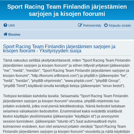
Sport Racing Team Finlandin järjestämien
sarjojen ja kisojen foorumi
UKK
Rekisteröidy
Kirjaudu sisään
Etusivu
Sport Racing Team Finlandin järjestämien sarjojen ja
kisojen foorumi - Yksityisyyden suoja
Tämä vakuutus selittää yksityiskohtaisesti, miten "Sport Racing Team Finlandin
järjestämien sarjojen ja kisojen foorumi" ja siihen liittyvät yritykset (jälkeenpäin
"me", "meitä", "meidän", "Sport Racing Team Finlandin järjestämien sarjojen ja
kisojen foorumi", "http://foorumi.srtfinland.com") ja phpBB:n (jälkeenpäin "he",
"heitä", "heidän", "phpBB-ohjelmisto", "www.phpbb.com", "phpBB Group",
"phpBB Tiimit") käyttävät sinulta kerättyjä tietoja (jälkeenpäin "sinun tiedot").
Tietojasi kerätään kahdella tavalla: Selaamalla "Sport Racing Team Finlandin
järjestämien sarjojen ja kisojen foorumi"-sivustoa. phpBB-ohjelmisto luo
joitakin evästeitä, jotka ovat pieniä tekstitiedostoja. Nämä tiedostot ladataan
selaimesi väliaikaisiin tiedostoihin. Ensimmäiset kaksi evästettä sisältävät
tiedon käyttäjän yksilöimiseksi (jälkeenpäin "käyttäjän id") ja anonyymin
session tunnisteen. (jälkeenpäin "istunto id") Saat automaattiseti myös
kolmannen evästeen, kun olet selannut joitakin viestejä "Sport Racing Team
Finlandin järjestämien sarjojen ja kisojen foorumi"-sivustolla ja näitä käytetään