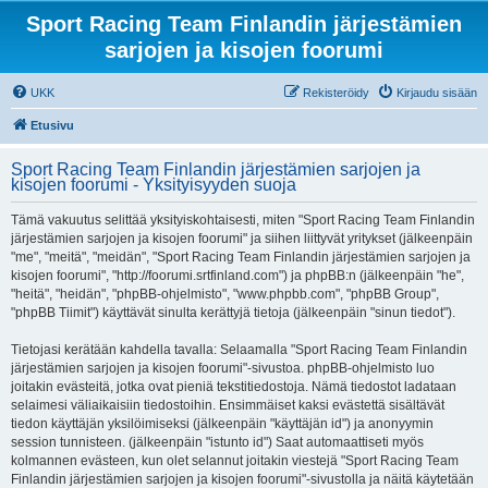
Sport Racing Team Finlandin järjestämien
sarjojen ja kisojen foorumi
UKK
Rekisteröidy
Kirjaudu sisään
Etusivu
Sport Racing Team Finlandin järjestämien sarjojen ja
kisojen foorumi - Yksityisyyden suoja
Tämä vakuutus selittää yksityiskohtaisesti, miten "Sport Racing Team Finlandin
järjestämien sarjojen ja kisojen foorumi" ja siihen liittyvät yritykset (jälkeenpäin
"me", "meitä", "meidän", "Sport Racing Team Finlandin järjestämien sarjojen ja
kisojen foorumi", "http://foorumi.srtfinland.com") ja phpBB:n (jälkeenpäin "he",
"heitä", "heidän", "phpBB-ohjelmisto", "www.phpbb.com", "phpBB Group",
"phpBB Tiimit") käyttävät sinulta kerättyjä tietoja (jälkeenpäin "sinun tiedot").
Tietojasi kerätään kahdella tavalla: Selaamalla "Sport Racing Team Finlandin
järjestämien sarjojen ja kisojen foorumi"-sivustoa. phpBB-ohjelmisto luo
joitakin evästeitä, jotka ovat pieniä tekstitiedostoja. Nämä tiedostot ladataan
selaimesi väliaikaisiin tiedostoihin. Ensimmäiset kaksi evästettä sisältävät
tiedon käyttäjän yksilöimiseksi (jälkeenpäin "käyttäjän id") ja anonyymin
session tunnisteen. (jälkeenpäin "istunto id") Saat automaattiseti myös
kolmannen evästeen, kun olet selannut joitakin viestejä "Sport Racing Team
Finlandin järjestämien sarjojen ja kisojen foorumi"-sivustolla ja näitä käytetään