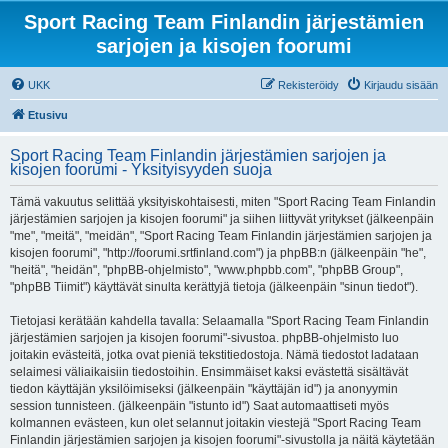
Sport Racing Team Finlandin järjestämien
sarjojen ja kisojen foorumi
UKK
Rekisteröidy
Kirjaudu sisään
Etusivu
Sport Racing Team Finlandin järjestämien sarjojen ja
kisojen foorumi - Yksityisyyden suoja
Tämä vakuutus selittää yksityiskohtaisesti, miten "Sport Racing Team Finlandin
järjestämien sarjojen ja kisojen foorumi" ja siihen liittyvät yritykset (jälkeenpäin
"me", "meitä", "meidän", "Sport Racing Team Finlandin järjestämien sarjojen ja
kisojen foorumi", "http://foorumi.srtfinland.com") ja phpBB:n (jälkeenpäin "he",
"heitä", "heidän", "phpBB-ohjelmisto", "www.phpbb.com", "phpBB Group",
"phpBB Tiimit") käyttävät sinulta kerättyjä tietoja (jälkeenpäin "sinun tiedot").
Tietojasi kerätään kahdella tavalla: Selaamalla "Sport Racing Team Finlandin
järjestämien sarjojen ja kisojen foorumi"-sivustoa. phpBB-ohjelmisto luo
joitakin evästeitä, jotka ovat pieniä tekstitiedostoja. Nämä tiedostot ladataan
selaimesi väliaikaisiin tiedostoihin. Ensimmäiset kaksi evästettä sisältävät
tiedon käyttäjän yksilöimiseksi (jälkeenpäin "käyttäjän id") ja anonyymin
session tunnisteen. (jälkeenpäin "istunto id") Saat automaattiseti myös
kolmannen evästeen, kun olet selannut joitakin viestejä "Sport Racing Team
Finlandin järjestämien sarjojen ja kisojen foorumi"-sivustolla ja näitä käytetään