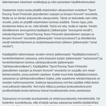
tallentamaan lukemiasi vestiketjuja ja näin parantaen käyttökokemustasi.
Saatamme myös luoda phpBB-ohjelmiston ulkopuolisen evästeen "Sport
Racing Team Finlandin järjestämien sarjojen ja kisojen foorumi"-sivustolta,
Mutta se on tämän dokumentin ulkopuolella. Tämä on tarkoitettu vain niille
sivuille, joilla on phpBB-ohjelmiston luomaa sisältöä. Toinen tapa, jolla
keräämme tietoa on se, mitä lähetät. Tämä voi olla, mutta ei rajoita: Viestin
lähettäminen anonyyminä käyttäjänä (Jälkeenpäin "anonyymit viestit"),
rekisteröityminen "Sport Racing Team Finlandin järjestämien sarjojen ja
kisojen foorumi"-sivustolle (jälkeenpäin "omat tunnuksesi") ja lähettämäsi
viestit rekisteröitymisen ja sisäänkirjautumisen jälkeen (jälkeenpäin "omat
viestisi").
Käyttäjätiliin tallennetaan ainakin nimesi (jälkeenpäin "käyttäjätunnuksesi"),
henkilökohtainen salasana, jolla kirjaudut sisään (jälkeenpäin "salasanasi") ja
henkilökohtainen toimiva sähköpostiosoite (jälkeenpäin
"sähköpostiosoitteesi"). Käyttäjätilisi "Sport Racing Team Finlandin
järjestämien sarjojen ja kisojen foorumi"-sivustolla on suojattu sen maan
tietoturvalailla, jossa palvelin sijaitsee. Kaikki muut tieto käyttäjätunnuksen,
salasanan ja sähköpostiosoitteen lisäksi, joita vaadimme rekisteröityessä on
meidän hallinnassamme. Kaikissa tapauksissa voit itse päättää mitkä tiedot
ovat julkisesti näkyvillä. Voit myös liittyä ja poistua keskustelufoorumin
postituslistalta koska tahansa haluat muokkaamalla omia asetuksiasi.
Salasanasi on turvattu koodaamalla se yhdensuuntaisella menetelmällä. On
kuitenkin suositeltavaa, että et käytä samaa salasanaa kaikilla käyttämilläsi