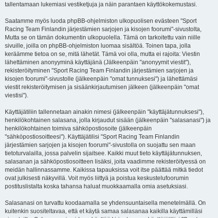
tallentamaan lukemiasi vestiketjuja ja näin parantaen käyttökokemustasi.
Saatamme myös luoda phpBB-ohjelmiston ulkopuolisen evästeen "Sport
Racing Team Finlandin järjestämien sarjojen ja kisojen foorumi"-sivustolta,
Mutta se on tämän dokumentin ulkopuolella. Tämä on tarkoitettu vain niille
sivuille, joilla on phpBB-ohjelmiston luomaa sisältöä. Toinen tapa, jolla
keräämme tietoa on se, mitä lähetät. Tämä voi olla, mutta ei rajoita: Viestin
lähettäminen anonyyminä käyttäjänä (Jälkeenpäin "anonyymit viestit"),
rekisteröityminen "Sport Racing Team Finlandin järjestämien sarjojen ja
kisojen foorumi"-sivustolle (jälkeenpäin "omat tunnuksesi") ja lähettämäsi
viestit rekisteröitymisen ja sisäänkirjautumisen jälkeen (jälkeenpäin "omat
viestisi").
Käyttäjätiliin tallennetaan ainakin nimesi (jälkeenpäin "käyttäjätunnuksesi"),
henkilökohtainen salasana, jolla kirjaudut sisään (jälkeenpäin "salasanasi") ja
henkilökohtainen toimiva sähköpostiosoite (jälkeenpäin
"sähköpostiosoitteesi"). Käyttäjätilisi "Sport Racing Team Finlandin
järjestämien sarjojen ja kisojen foorumi"-sivustolla on suojattu sen maan
tietoturvalailla, jossa palvelin sijaitsee. Kaikki muut tieto käyttäjätunnuksen,
salasanan ja sähköpostiosoitteen lisäksi, joita vaadimme rekisteröityessä on
meidän hallinnassamme. Kaikissa tapauksissa voit itse päättää mitkä tiedot
ovat julkisesti näkyvillä. Voit myös liittyä ja poistua keskustelufoorumin
postituslistalta koska tahansa haluat muokkaamalla omia asetuksiasi.
Salasanasi on turvattu koodaamalla se yhdensuuntaisella menetelmällä. On
kuitenkin suositeltavaa, että et käytä samaa salasanaa kaikilla käyttämilläsi