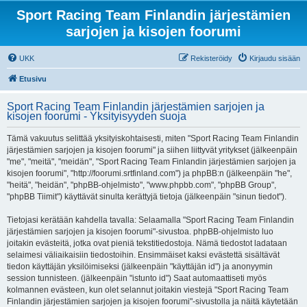
Sport Racing Team Finlandin järjestämien
sarjojen ja kisojen foorumi
UKK
Rekisteröidy
Kirjaudu sisään
Etusivu
Sport Racing Team Finlandin järjestämien sarjojen ja
kisojen foorumi - Yksityisyyden suoja
Tämä vakuutus selittää yksityiskohtaisesti, miten "Sport Racing Team Finlandin
järjestämien sarjojen ja kisojen foorumi" ja siihen liittyvät yritykset (jälkeenpäin
"me", "meitä", "meidän", "Sport Racing Team Finlandin järjestämien sarjojen ja
kisojen foorumi", "http://foorumi.srtfinland.com") ja phpBB:n (jälkeenpäin "he",
"heitä", "heidän", "phpBB-ohjelmisto", "www.phpbb.com", "phpBB Group",
"phpBB Tiimit") käyttävät sinulta kerättyjä tietoja (jälkeenpäin "sinun tiedot").
Tietojasi kerätään kahdella tavalla: Selaamalla "Sport Racing Team Finlandin
järjestämien sarjojen ja kisojen foorumi"-sivustoa. phpBB-ohjelmisto luo
joitakin evästeitä, jotka ovat pieniä tekstitiedostoja. Nämä tiedostot ladataan
selaimesi väliaikaisiin tiedostoihin. Ensimmäiset kaksi evästettä sisältävät
tiedon käyttäjän yksilöimiseksi (jälkeenpäin "käyttäjän id") ja anonyymin
session tunnisteen. (jälkeenpäin "istunto id") Saat automaattiseti myös
kolmannen evästeen, kun olet selannut joitakin viestejä "Sport Racing Team
Finlandin järjestämien sarjojen ja kisojen foorumi"-sivustolla ja näitä käytetään