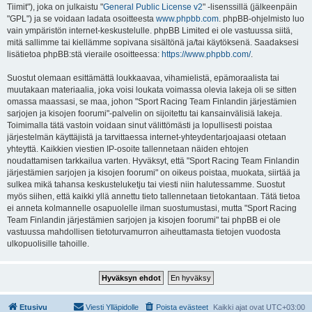
Tiimit"), joka on julkaistu "
General Public License v2
" -lisenssillä (jälkeenpäin
"GPL") ja se voidaan ladata osoitteesta
www.phpbb.com
. phpBB-ohjelmisto luo
vain ympäristön internet-keskustelulle. phpBB Limited ei ole vastuussa siitä,
mitä sallimme tai kiellämme sopivana sisältönä ja/tai käytöksenä. Saadaksesi
lisätietoa phpBB:stä vieraile osoitteessa:
https://www.phpbb.com/
.
Suostut olemaan esittämättä loukkaavaa, vihamielistä, epämoraalista tai
muutakaan materiaalia, joka voisi loukata voimassa olevia lakeja oli se sitten
omassa maassasi, se maa, johon "Sport Racing Team Finlandin järjestämien
sarjojen ja kisojen foorumi"-palvelin on sijoitettu tai kansainvälisiä lakeja.
Toimimalla tätä vastoin voidaan sinut välittömästi ja lopullisesti poistaa
järjestelmän käyttäjistä ja tarvittaessa internet-yhteydentarjoajaasi otetaan
yhteyttä. Kaikkien viestien IP-osoite tallennetaan näiden ehtojen
noudattamisen tarkkailua varten. Hyväksyt, että "Sport Racing Team Finlandin
järjestämien sarjojen ja kisojen foorumi" on oikeus poistaa, muokata, siirtää ja
sulkea mikä tahansa keskusteluketju tai viesti niin halutessamme. Suostut
myös siihen, että kaikki yllä annettu tieto tallennetaan tietokantaan. Tätä tietoa
ei anneta kolmannelle osapuolelle ilman suostumustasi, mutta "Sport Racing
Team Finlandin järjestämien sarjojen ja kisojen foorumi" tai phpBB ei ole
vastuussa mahdollisen tietoturvamurron aiheuttamasta tietojen vuodosta
ulkopuolisille tahoille.
Etusivu
Viesti Ylläpidolle
Poista evästeet
Kaikki ajat ovat
UTC+03:00