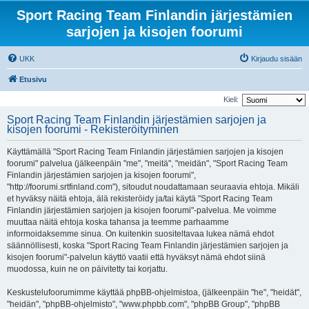
Sport Racing Team Finlandin järjestämien
sarjojen ja kisojen foorumi
UKK
Kirjaudu sisään
Etusivu
Kieli:
Sport Racing Team Finlandin järjestämien sarjojen ja
kisojen foorumi - Rekisteröityminen
Käyttämällä "Sport Racing Team Finlandin järjestämien sarjojen ja kisojen
foorumi" palvelua (jälkeenpäin "me", "meitä", "meidän", "Sport Racing Team
Finlandin järjestämien sarjojen ja kisojen foorumi",
"http://foorumi.srtfinland.com"), sitoudut noudattamaan seuraavia ehtoja. Mikäli
et hyväksy näitä ehtoja, älä rekisteröidy ja/tai käytä "Sport Racing Team
Finlandin järjestämien sarjojen ja kisojen foorumi"-palvelua. Me voimme
muuttaa näitä ehtoja koska tahansa ja teemme parhaamme
informoidaksemme sinua. On kuitenkin suositeltavaa lukea nämä ehdot
säännöllisesti, koska "Sport Racing Team Finlandin järjestämien sarjojen ja
kisojen foorumi"-palvelun käyttö vaatii että hyväksyt nämä ehdot siinä
muodossa, kuin ne on päivitetty tai korjattu.
Keskustelufoorumimme käyttää phpBB-ohjelmistoa, (jälkeenpäin "he", "heidät",
"heidän", "phpBB-ohjelmisto", "www.phpbb.com", "phpBB Group", "phpBB