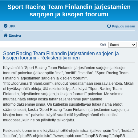
Sport Racing Team Finlandin järjestämien
sarjojen ja kisojen foorumi
UKK
Kirjaudu sisään
Etusivu
Kieli:
Sport Racing Team Finlandin järjestämien sarjojen ja
kisojen foorumi - Rekisteröityminen
Käyttämällä "Sport Racing Team Finlandin järjestämien sarjojen ja kisojen
foorumi" palvelua (jälkeenpäin "me", "meitä", "meidän", "Sport Racing Team
Finlandin järjestämien sarjojen ja kisojen foorumi",
"http://foorumi.srtfinland.com"), sitoudut noudattamaan seuraavia ehtoja. Mikäli
et hyväksy näitä ehtoja, älä rekisteröidy ja/tai käytä "Sport Racing Team
Finlandin järjestämien sarjojen ja kisojen foorumi"-palvelua. Me voimme
muuttaa näitä ehtoja koska tahansa ja teemme parhaamme
informoidaksemme sinua. On kuitenkin suositeltavaa lukea nämä ehdot
säännöllisesti, koska "Sport Racing Team Finlandin järjestämien sarjojen ja
kisojen foorumi"-palvelun käyttö vaatii että hyväksyt nämä ehdot siinä
muodossa, kuin ne on päivitetty tai korjattu.
Keskustelufoorumimme käyttää phpBB-ohjelmistoa, (jälkeenpäin "he", "heidät",
"heidän", "phpBB-ohjelmisto", "www.phpbb.com", "phpBB Group", "phpBB