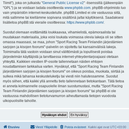
Tiimit"), joka on julkaistu "
General Public License v2
" -lisenssillä (jälkeenpäin
"GPL") ja se voidaan ladata osoitteesta
www.phpbb.com
. phpBB-ohjelmisto luo
vain ympäristön internet-keskustelulle. phpBB Limited ei ole vastuussa siitä,
mitä sallimme tai kiellämme sopivana sisältönä ja/tai käytöksenä. Saadaksesi
lisätietoa phpBB:stä vieraile osoitteessa:
https://www.phpbb.com/
.
Suostut olemaan esittämättä loukkaavaa, vihamielistä, epämoraalista tai
muutakaan materiaalia, joka voisi loukata voimassa olevia lakeja oli se sitten
omassa maassasi, se maa, johon "Sport Racing Team Finlandin järjestämien
sarjojen ja kisojen foorumi"-palvelin on sijoitettu tai kansainvälisiä lakeja.
Toimimalla tätä vastoin voidaan sinut välittömästi ja lopullisesti poistaa
järjestelmän käyttäjistä ja tarvittaessa internet-yhteydentarjoajaasi otetaan
yhteyttä. Kaikkien viestien IP-osoite tallennetaan näiden ehtojen
noudattamisen tarkkailua varten. Hyväksyt, että "Sport Racing Team Finlandin
järjestämien sarjojen ja kisojen foorumi" on oikeus poistaa, muokata, siirtää ja
sulkea mikä tahansa keskusteluketju tai viesti niin halutessamme. Suostut
myös siihen, että kaikki yllä annettu tieto tallennetaan tietokantaan. Tätä tietoa
ei anneta kolmannelle osapuolelle ilman suostumustasi, mutta "Sport Racing
Team Finlandin järjestämien sarjojen ja kisojen foorumi" tai phpBB ei ole
vastuussa mahdollisen tietoturvamurron aiheuttamasta tietojen vuodosta
ulkopuolisille tahoille.
Etusivu
Viesti Ylläpidolle
Poista evästeet
Kaikki ajat ovat
UTC+03:00