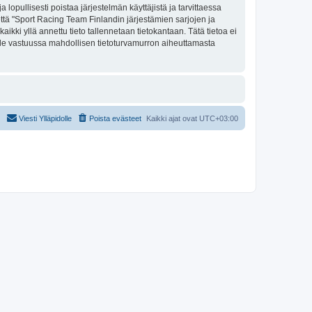
a lopullisesti poistaa järjestelmän käyttäjistä ja tarvittaessa
että "Sport Racing Team Finlandin järjestämien sarjojen ja
ikki yllä annettu tieto tallennetaan tietokantaan. Tätä tietoa ei
ole vastuussa mahdollisen tietoturvamurron aiheuttamasta
Viesti Ylläpidolle
Poista evästeet
Kaikki ajat ovat
UTC+03:00