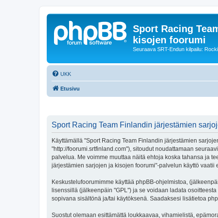
Sport Racing Team
kisojen foorumi
Seuraava SRT-Endun kilpailu: Rocki
UKK
Etusivu
Sport Racing Team Finlandin järjestämien sarjoj
Käyttämällä "Sport Racing Team Finlandin järjestämien sarjojen 
"http://foorumi.srtfinland.com"), sitoudut noudattamaan seuraavi
palvelua. Me voimme muuttaa näitä ehtoja koska tahansa ja t
järjestämien sarjojen ja kisojen foorumi"-palvelun käyttö vaatii 
Keskustelufoorumimme käyttää phpBB-ohjelmistoa, (jälkeenpäin 
lisenssillä (jälkeenpäin "GPL") ja se voidaan ladata osoitteesta
sopivana sisältönä ja/tai käytöksenä. Saadaksesi lisätietoa php
Suostut olemaan esittämättä loukkaavaa, vihamielistä, epämora