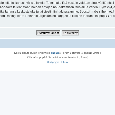
joitettu tai kansainvälisiä lakeja. Toimimalla tätä vastoin voidaan sinut välittömästi j
n IP-osoite tallennetaan näiden ehtojen noudattamisen tarkkailua varten. Hyväksyt, 
kä tahansa keskusteluketju tai viesti niin halutessamme. Suostut myös siihen, että ka
ort Racing Team Finlandin järjestämien sarjojen ja kisojen foorumi" tai phpBB ei 
Keskustelufoorumin ohjelmisto
phpBB
® Forum Software © phpBB Limited
Käännös: phpBB Suomi (lurttinen, harritapio, Pettis)
Yksityisyys
|
Ehdot