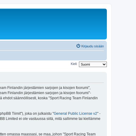
Kirjaudu sisään
Kieli:
eam Finlandin järjestämien sarjojen ja kisojen foorumi",
Team Finlandin järjestämien sarjojen ja kisojen foorumi"-
ehdot säännöllisesti, koska "Sport Racing Team Finlandin
pBB Tiimit"), joka on julkaistu "
General Public License v2
" -
BB Limited ei ole vastuussa siitä, mitä sallimme tai kiellämme
e sitten omassa maassasi, se maa, johon "Sport Racing Team