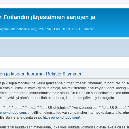
 Finlandin järjestämien sarjojen ja
ngham International (Long): 28.8: SRT-Endu Jr. 29.8: SRT-EnduCar
en ja kisojen foorumi - Rekisteröityminen
ja kisojen foorumi" palvelua (jälkeenpäin "me", "meitä", "meidän", "Sport Racing T
a ehtoja. Mikäli et hyväksy näitä ehtoja, älä rekisteröidy ja/tai käytä "Sport Racing 
eemme parhaamme informoidaksemme sinua. On kuitenkin suositeltavaa lukea nämä 
että hyväksyt nämä ehdot siinä muodossa, kuin ne on päivitetty tai korjattu.
"he", "heidät", "heidän", "phpBB-ohjelmisto", "www.phpbb.com", "phpBB Group", "ph
www.phpbb.com
. phpBB-ohjelmisto luo vain ympäristön internet-keskustelulle. php
BB:stä vieraile osoitteessa:
https://www.phpbb.com/
.
alista tai muutakaan materiaalia, joka voisi loukata voimassa olevia lakeja oli s