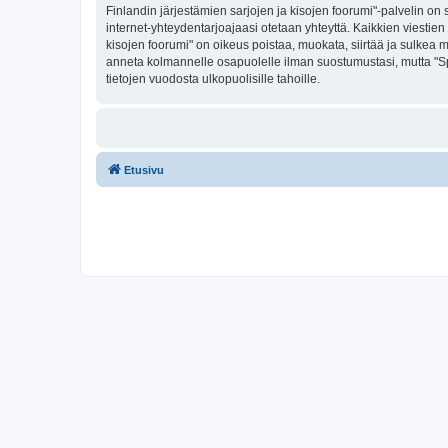
Finlandin järjestämien sarjojen ja kisojen foorumi"-palvelin on si
internet-yhteydentarjoajaasi otetaan yhteyttä. Kaikkien viestie
kisojen foorumi" on oikeus poistaa, muokata, siirtää ja sulkea mi
anneta kolmannelle osapuolelle ilman suostumustasi, mutta "Sp
tietojen vuodosta ulkopuolisille tahoille.
Etusivu