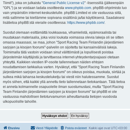
Tiimit"), joka on julkaistu "
General Public License v2
" -lisenssillä (jälkeenpäin
"GPL") ja se voidaan ladata osoitteesta
www.phpbb.com
. phpBB-ohjelmisto luo
vain ympäristön internet-keskustelulle. phpBB Limited ei ole vastuussa siitä,
mitä sallimme tai kiellämme sopivana sisältönä ja/tai käytöksenä. Saadaksesi
lisätietoa phpBB:stä vieraile osoitteessa:
https://www.phpbb.com/
.
Suostut olemaan esittämättä loukkaavaa, vihamielistä, epämoraalista tai
muutakaan materiaalia, joka voisi loukata voimassa olevia lakeja oli se sitten
omassa maassasi, se maa, johon "Sport Racing Team Finlandin järjestämien
sarjojen ja kisojen foorumi"-palvelin on sijoitettu tai kansainvälisiä lakeja.
Toimimalla tätä vastoin voidaan sinut välittömästi ja lopullisesti poistaa
järjestelmän käyttäjistä ja tarvittaessa internet-yhteydentarjoajaasi otetaan
yhteyttä. Kaikkien viestien IP-osoite tallennetaan näiden ehtojen
noudattamisen tarkkailua varten. Hyväksyt, että "Sport Racing Team Finlandin
järjestämien sarjojen ja kisojen foorumi" on oikeus poistaa, muokata, siirtää ja
sulkea mikä tahansa keskusteluketju tai viesti niin halutessamme. Suostut
myös siihen, että kaikki yllä annettu tieto tallennetaan tietokantaan. Tätä tietoa
ei anneta kolmannelle osapuolelle ilman suostumustasi, mutta "Sport Racing
Team Finlandin järjestämien sarjojen ja kisojen foorumi" tai phpBB ei ole
vastuussa mahdollisen tietoturvamurron aiheuttamasta tietojen vuodosta
ulkopuolisille tahoille.
Etusivu
Viesti Ylläpidolle
Poista evästeet
Kaikki ajat ovat
UTC+03:00