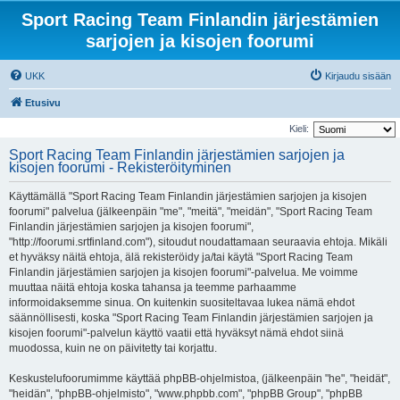
Sport Racing Team Finlandin järjestämien
sarjojen ja kisojen foorumi
UKK
Kirjaudu sisään
Etusivu
Kieli:
Sport Racing Team Finlandin järjestämien sarjojen ja
kisojen foorumi - Rekisteröityminen
Käyttämällä "Sport Racing Team Finlandin järjestämien sarjojen ja kisojen
foorumi" palvelua (jälkeenpäin "me", "meitä", "meidän", "Sport Racing Team
Finlandin järjestämien sarjojen ja kisojen foorumi",
"http://foorumi.srtfinland.com"), sitoudut noudattamaan seuraavia ehtoja. Mikäli
et hyväksy näitä ehtoja, älä rekisteröidy ja/tai käytä "Sport Racing Team
Finlandin järjestämien sarjojen ja kisojen foorumi"-palvelua. Me voimme
muuttaa näitä ehtoja koska tahansa ja teemme parhaamme
informoidaksemme sinua. On kuitenkin suositeltavaa lukea nämä ehdot
säännöllisesti, koska "Sport Racing Team Finlandin järjestämien sarjojen ja
kisojen foorumi"-palvelun käyttö vaatii että hyväksyt nämä ehdot siinä
muodossa, kuin ne on päivitetty tai korjattu.
Keskustelufoorumimme käyttää phpBB-ohjelmistoa, (jälkeenpäin "he", "heidät",
"heidän", "phpBB-ohjelmisto", "www.phpbb.com", "phpBB Group", "phpBB