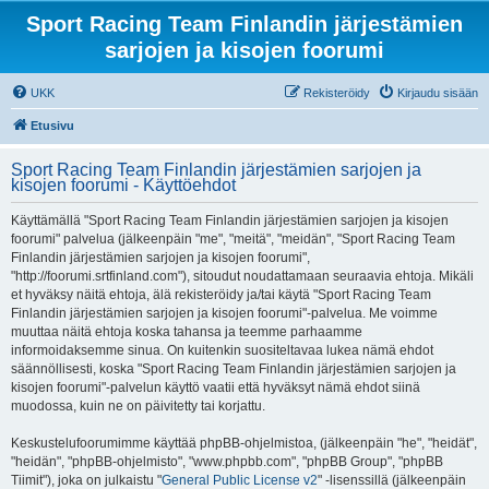
Sport Racing Team Finlandin järjestämien
sarjojen ja kisojen foorumi
UKK
Rekisteröidy
Kirjaudu sisään
Etusivu
Sport Racing Team Finlandin järjestämien sarjojen ja
kisojen foorumi - Käyttöehdot
Käyttämällä "Sport Racing Team Finlandin järjestämien sarjojen ja kisojen
foorumi" palvelua (jälkeenpäin "me", "meitä", "meidän", "Sport Racing Team
Finlandin järjestämien sarjojen ja kisojen foorumi",
"http://foorumi.srtfinland.com"), sitoudut noudattamaan seuraavia ehtoja. Mikäli
et hyväksy näitä ehtoja, älä rekisteröidy ja/tai käytä "Sport Racing Team
Finlandin järjestämien sarjojen ja kisojen foorumi"-palvelua. Me voimme
muuttaa näitä ehtoja koska tahansa ja teemme parhaamme
informoidaksemme sinua. On kuitenkin suositeltavaa lukea nämä ehdot
säännöllisesti, koska "Sport Racing Team Finlandin järjestämien sarjojen ja
kisojen foorumi"-palvelun käyttö vaatii että hyväksyt nämä ehdot siinä
muodossa, kuin ne on päivitetty tai korjattu.
Keskustelufoorumimme käyttää phpBB-ohjelmistoa, (jälkeenpäin "he", "heidät",
"heidän", "phpBB-ohjelmisto", "www.phpbb.com", "phpBB Group", "phpBB
Tiimit"), joka on julkaistu "
General Public License v2
" -lisenssillä (jälkeenpäin