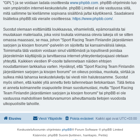
"GPL") ja se voidaan ladata osoitteesta
www.phpbb.com
. phpBB-ohjelmisto luo
vain ympäristön internet-keskustelulle. phpBB Limited ei ole vastuussa siitä,
mitä sallimme tai kiellämme sopivana sisältönä ja/tai käytöksenä. Saadaksesi
lisätietoa phpBB:stä vieraile osoitteessa:
https://www.phpbb.com/
.
Suostut olemaan esittämättä loukkaavaa, vihamielistä, epämoraalista tai
muutakaan materiaalia, joka voisi loukata voimassa olevia lakeja oli se sitten
omassa maassasi, se maa, johon "Sport Racing Team Finlandin järjestämien
sarjojen ja kisojen foorumi"-palvelin on sijoitettu tai kansainvälisiä lakeja.
Toimimalla tätä vastoin voidaan sinut välittömästi ja lopullisesti poistaa
järjestelmän käyttäjistä ja tarvittaessa internet-yhteydentarjoajaasi otetaan
yhteyttä. Kaikkien viestien IP-osoite tallennetaan näiden ehtojen
noudattamisen tarkkailua varten. Hyväksyt, että "Sport Racing Team Finlandin
järjestämien sarjojen ja kisojen foorumi" on oikeus poistaa, muokata, siirtää ja
sulkea mikä tahansa keskusteluketju tai viesti niin halutessamme. Suostut
myös siihen, että kaikki yllä annettu tieto tallennetaan tietokantaan. Tätä tietoa
ei anneta kolmannelle osapuolelle ilman suostumustasi, mutta "Sport Racing
Team Finlandin järjestämien sarjojen ja kisojen foorumi" tai phpBB ei ole
vastuussa mahdollisen tietoturvamurron aiheuttamasta tietojen vuodosta
ulkopuolisille tahoille.
Etusivu
Viesti Ylläpidolle
Poista evästeet
Kaikki ajat ovat
UTC+03:00
Keskustelufoorumin ohjelmisto
phpBB
® Forum Software © phpBB Limited
Käännös: phpBB Suomi (lurttinen, harritapio, Pettis)