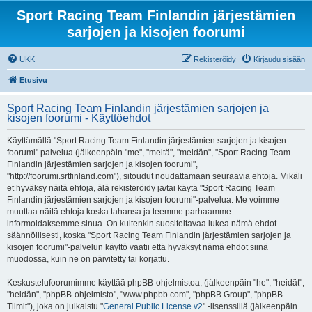
Sport Racing Team Finlandin järjestämien
sarjojen ja kisojen foorumi
UKK
Rekisteröidy
Kirjaudu sisään
Etusivu
Sport Racing Team Finlandin järjestämien sarjojen ja
kisojen foorumi - Käyttöehdot
Käyttämällä "Sport Racing Team Finlandin järjestämien sarjojen ja kisojen
foorumi" palvelua (jälkeenpäin "me", "meitä", "meidän", "Sport Racing Team
Finlandin järjestämien sarjojen ja kisojen foorumi",
"http://foorumi.srtfinland.com"), sitoudut noudattamaan seuraavia ehtoja. Mikäli
et hyväksy näitä ehtoja, älä rekisteröidy ja/tai käytä "Sport Racing Team
Finlandin järjestämien sarjojen ja kisojen foorumi"-palvelua. Me voimme
muuttaa näitä ehtoja koska tahansa ja teemme parhaamme
informoidaksemme sinua. On kuitenkin suositeltavaa lukea nämä ehdot
säännöllisesti, koska "Sport Racing Team Finlandin järjestämien sarjojen ja
kisojen foorumi"-palvelun käyttö vaatii että hyväksyt nämä ehdot siinä
muodossa, kuin ne on päivitetty tai korjattu.
Keskustelufoorumimme käyttää phpBB-ohjelmistoa, (jälkeenpäin "he", "heidät",
"heidän", "phpBB-ohjelmisto", "www.phpbb.com", "phpBB Group", "phpBB
Tiimit"), joka on julkaistu "
General Public License v2
" -lisenssillä (jälkeenpäin