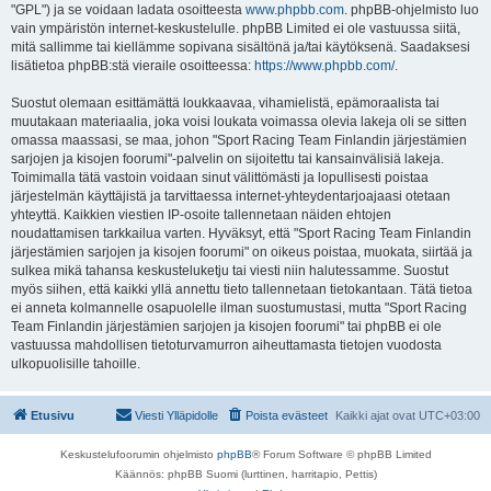
"GPL") ja se voidaan ladata osoitteesta
www.phpbb.com
. phpBB-ohjelmisto luo
vain ympäristön internet-keskustelulle. phpBB Limited ei ole vastuussa siitä,
mitä sallimme tai kiellämme sopivana sisältönä ja/tai käytöksenä. Saadaksesi
lisätietoa phpBB:stä vieraile osoitteessa:
https://www.phpbb.com/
.
Suostut olemaan esittämättä loukkaavaa, vihamielistä, epämoraalista tai
muutakaan materiaalia, joka voisi loukata voimassa olevia lakeja oli se sitten
omassa maassasi, se maa, johon "Sport Racing Team Finlandin järjestämien
sarjojen ja kisojen foorumi"-palvelin on sijoitettu tai kansainvälisiä lakeja.
Toimimalla tätä vastoin voidaan sinut välittömästi ja lopullisesti poistaa
järjestelmän käyttäjistä ja tarvittaessa internet-yhteydentarjoajaasi otetaan
yhteyttä. Kaikkien viestien IP-osoite tallennetaan näiden ehtojen
noudattamisen tarkkailua varten. Hyväksyt, että "Sport Racing Team Finlandin
järjestämien sarjojen ja kisojen foorumi" on oikeus poistaa, muokata, siirtää ja
sulkea mikä tahansa keskusteluketju tai viesti niin halutessamme. Suostut
myös siihen, että kaikki yllä annettu tieto tallennetaan tietokantaan. Tätä tietoa
ei anneta kolmannelle osapuolelle ilman suostumustasi, mutta "Sport Racing
Team Finlandin järjestämien sarjojen ja kisojen foorumi" tai phpBB ei ole
vastuussa mahdollisen tietoturvamurron aiheuttamasta tietojen vuodosta
ulkopuolisille tahoille.
Etusivu
Viesti Ylläpidolle
Poista evästeet
Kaikki ajat ovat
UTC+03:00
Keskustelufoorumin ohjelmisto
phpBB
® Forum Software © phpBB Limited
Käännös: phpBB Suomi (lurttinen, harritapio, Pettis)