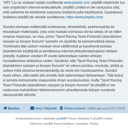
"GPL") ja se voidaan ladata osoitteesta
www.phpbb.com
. phpBB-ohjelmisto luo
vain ympäristön internet-keskustelulle. phpBB Limited ei ole vastuussa siitä,
mitä sallimme tai kiellämme sopivana sisältönä ja/tai käytöksenä. Saadaksesi
lisätietoa phpBB:stä vieraile osoitteessa:
https://www.phpbb.com/
.
Suostut olemaan esittämättä loukkaavaa, vihamielistä, epämoraalista tai
muutakaan materiaalia, joka voisi loukata voimassa olevia lakeja oli se sitten
omassa maassasi, se maa, johon "Sport Racing Team Finlandin järjestämien
sarjojen ja kisojen foorumi"-palvelin on sijoitettu tai kansainvälisiä lakeja.
Toimimalla tätä vastoin voidaan sinut välittömästi ja lopullisesti poistaa
järjestelmän käyttäjistä ja tarvittaessa internet-yhteydentarjoajaasi otetaan
yhteyttä. Kaikkien viestien IP-osoite tallennetaan näiden ehtojen
noudattamisen tarkkailua varten. Hyväksyt, että "Sport Racing Team Finlandin
järjestämien sarjojen ja kisojen foorumi" on oikeus poistaa, muokata, siirtää ja
sulkea mikä tahansa keskusteluketju tai viesti niin halutessamme. Suostut
myös siihen, että kaikki yllä annettu tieto tallennetaan tietokantaan. Tätä tietoa
ei anneta kolmannelle osapuolelle ilman suostumustasi, mutta "Sport Racing
Team Finlandin järjestämien sarjojen ja kisojen foorumi" tai phpBB ei ole
vastuussa mahdollisen tietoturvamurron aiheuttamasta tietojen vuodosta
ulkopuolisille tahoille.
Etusivu
Viesti Ylläpidolle
Poista evästeet
Kaikki ajat ovat
UTC+03:00
Keskustelufoorumin ohjelmisto
phpBB
® Forum Software © phpBB Limited
Käännös: phpBB Suomi (lurttinen, harritapio, Pettis)