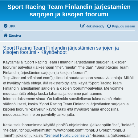
Sport Racing Team Finlandin järjestämien
sarjojen ja kisojen foorumi
UKK
Rekisteröidy
Kirjaudu sisään
Etusivu
Sport Racing Team Finlandin järjestämien sarjojen ja
kisojen foorumi - Käyttöehdot
Käyttämällä "Sport Racing Team Finlandin järjestämien sarjojen ja kisojen
foorumi" palvelua (jälkeenpäin "me", "meitä", "meidän", "Sport Racing Team
Finlandin järjestämien sarjojen ja kisojen foorumi",
"http://foorumi.srtfinland.com"), sitoudut noudattamaan seuraavia ehtoja. Mikäli
et hyväksy näitä ehtoja, älä rekisteröidy ja/tai käytä "Sport Racing Team
Finlandin järjestämien sarjojen ja kisojen foorumi"-palvelua. Me voimme
muuttaa näitä ehtoja koska tahansa ja teemme parhaamme
informoidaksemme sinua. On kuitenkin suositeltavaa lukea nämä ehdot
säännöllisesti, koska "Sport Racing Team Finlandin järjestämien sarjojen ja
kisojen foorumi"-palvelun käyttö vaatii että hyväksyt nämä ehdot siinä
muodossa, kuin ne on päivitetty tai korjattu.
Keskustelufoorumimme käyttää phpBB-ohjelmistoa, (jälkeenpäin "he", "heidät",
"heidän", "phpBB-ohjelmisto", "www.phpbb.com", "phpBB Group", "phpBB
Tiimit"), joka on julkaistu "
General Public License v2
" -lisenssillä (jälkeenpäin