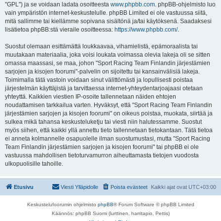
"GPL") ja se voidaan ladata osoitteesta
www.phpbb.com
. phpBB-ohjelmisto luo
vain ympäristön internet-keskustelulle. phpBB Limited ei ole vastuussa siitä,
mitä sallimme tai kiellämme sopivana sisältönä ja/tai käytöksenä. Saadaksesi
lisätietoa phpBB:stä vieraile osoitteessa:
https://www.phpbb.com/
.
Suostut olemaan esittämättä loukkaavaa, vihamielistä, epämoraalista tai
muutakaan materiaalia, joka voisi loukata voimassa olevia lakeja oli se sitten
omassa maassasi, se maa, johon "Sport Racing Team Finlandin järjestämien
sarjojen ja kisojen foorumi"-palvelin on sijoitettu tai kansainvälisiä lakeja.
Toimimalla tätä vastoin voidaan sinut välittömästi ja lopullisesti poistaa
järjestelmän käyttäjistä ja tarvittaessa internet-yhteydentarjoajaasi otetaan
yhteyttä. Kaikkien viestien IP-osoite tallennetaan näiden ehtojen
noudattamisen tarkkailua varten. Hyväksyt, että "Sport Racing Team Finlandin
järjestämien sarjojen ja kisojen foorumi" on oikeus poistaa, muokata, siirtää ja
sulkea mikä tahansa keskusteluketju tai viesti niin halutessamme. Suostut
myös siihen, että kaikki yllä annettu tieto tallennetaan tietokantaan. Tätä tietoa
ei anneta kolmannelle osapuolelle ilman suostumustasi, mutta "Sport Racing
Team Finlandin järjestämien sarjojen ja kisojen foorumi" tai phpBB ei ole
vastuussa mahdollisen tietoturvamurron aiheuttamasta tietojen vuodosta
ulkopuolisille tahoille.
Etusivu
Viesti Ylläpidolle
Poista evästeet
Kaikki ajat ovat
UTC+03:00
Keskustelufoorumin ohjelmisto
phpBB
® Forum Software © phpBB Limited
Käännös: phpBB Suomi (lurttinen, harritapio, Pettis)