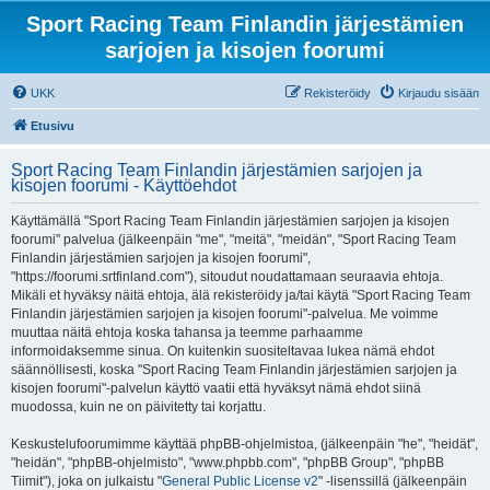
Sport Racing Team Finlandin järjestämien
sarjojen ja kisojen foorumi
UKK
Rekisteröidy
Kirjaudu sisään
Etusivu
Sport Racing Team Finlandin järjestämien sarjojen ja
kisojen foorumi - Käyttöehdot
Käyttämällä "Sport Racing Team Finlandin järjestämien sarjojen ja kisojen
foorumi" palvelua (jälkeenpäin "me", "meitä", "meidän", "Sport Racing Team
Finlandin järjestämien sarjojen ja kisojen foorumi",
"https://foorumi.srtfinland.com"), sitoudut noudattamaan seuraavia ehtoja.
Mikäli et hyväksy näitä ehtoja, älä rekisteröidy ja/tai käytä "Sport Racing Team
Finlandin järjestämien sarjojen ja kisojen foorumi"-palvelua. Me voimme
muuttaa näitä ehtoja koska tahansa ja teemme parhaamme
informoidaksemme sinua. On kuitenkin suositeltavaa lukea nämä ehdot
säännöllisesti, koska "Sport Racing Team Finlandin järjestämien sarjojen ja
kisojen foorumi"-palvelun käyttö vaatii että hyväksyt nämä ehdot siinä
muodossa, kuin ne on päivitetty tai korjattu.
Keskustelufoorumimme käyttää phpBB-ohjelmistoa, (jälkeenpäin "he", "heidät",
"heidän", "phpBB-ohjelmisto", "www.phpbb.com", "phpBB Group", "phpBB
Tiimit"), joka on julkaistu "
General Public License v2
" -lisenssillä (jälkeenpäin